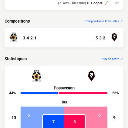
(Z. Awe - blessure)
B. Cooper
33'
Compositions
Compositions Officielles
3-4-2-1
5-3-2
Statistiques
Plus de stats
Possession
44%
56%
Tirs
6
6
13
9
7
3