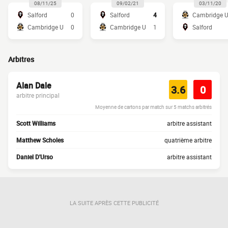
08/11/25
09/02/21
03/11/20
Salford
0
Salford
4
Cambridge 
Cambridge U
0
Cambridge U
1
Salford
Arbitres
Alan Dale
3.6
0
arbitre principal
Moyenne de cartons par match sur 5 matchs arbitrés
Scott Williams
arbitre assistant
Matthew Scholes
quatrième arbitre
Daniel D'Urso
arbitre assistant
LA SUITE APRÈS CETTE PUBLICITÉ