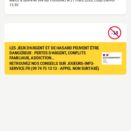
Match à suivre en live sur Footdirect le 21 mars 2026, Coup d'envoi
13:30
LES JEUX D'ARGENT ET DE HASARD PEUVENT ÊTRE
DANGEREUX : PERTES D'ARGENT, CONFLITS
FAMILIAUX, ADDICTION…
RETROUVEZ NOS CONSEILS SUR JOUEURS-INFO-
SERVICE.FR (09 74 75 13 13 - APPEL NON SURTAXÉ)