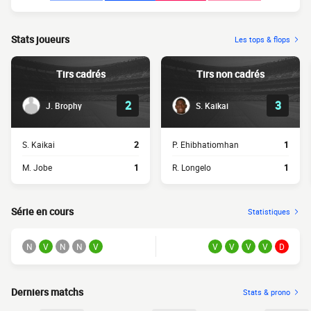
Stats joueurs
Les tops & flops
Tirs cadrés
Tirs non cadrés
2
3
J. Brophy
S. Kaikai
S. Kaikai
2
P. Ehibhatiomhan
1
M. Jobe
1
R. Longelo
1
Série en cours
Statistiques
N
V
N
N
V
V
V
V
V
D
Derniers matchs
Stats & prono