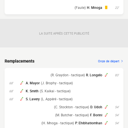
(Faute)
H. Mnoga
22'
LA SUITE APRÈS CETTE PUBLICITÉ
Remplacements
Onze de départ
(R. Graydon - tactique)
R. Longelo
83'
A. Mayor
(J. Brophy - tactique)
68'
K. Smith
(S. Kaikai - tactique)
68'
S. Lavery
(L. Appéré - tactique)
68'
(C. Stockton - tactique)
D. Udoh
54'
(M. Butcher - tactique)
F. Borini
54'
(H. Mnoga - tactique)
P. Ehibhatiomhan
54'