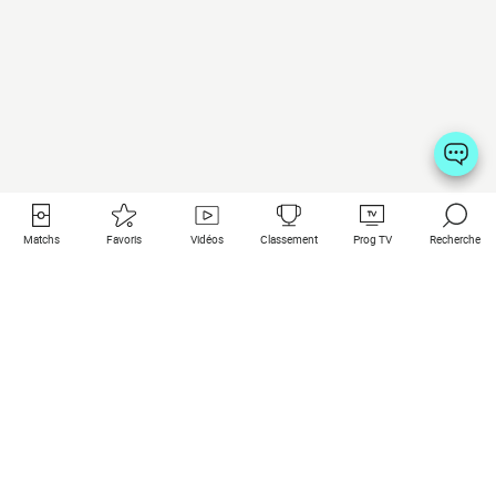
Matchs
Favoris
Vidéos
Classement
Prog TV
Recherche
Liens utiles
Clubs à la une
Tous les matchs
PSG
Matchs en live
Bayern Munich
Derniers résultats
Real Madrid