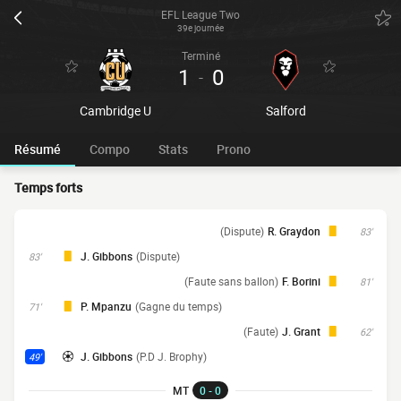
EFL League Two
39e journée
Terminé
1
0
-
Cambridge U
Salford
Résumé
Compo
Stats
Prono
Temps forts
(Dispute)
R. Graydon
83'
J. Gibbons
(Dispute)
83'
(Faute sans ballon)
F. Borini
81'
P. Mpanzu
(Gagne du temps)
71'
(Faute)
J. Grant
62'
J. Gibbons
(P.D J. Brophy)
49'
MT
0 - 0