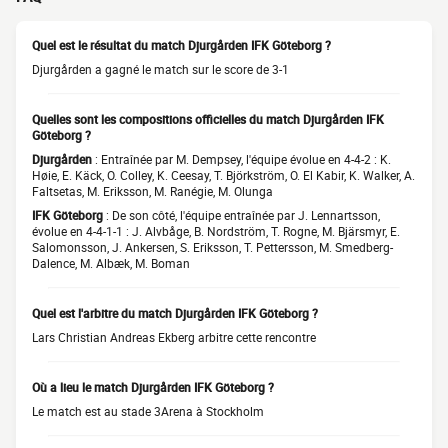
Quel est le résultat du match Djurgården IFK Göteborg ?
Djurgården a gagné le match sur le score de 3-1
Quelles sont les compositions officielles du match Djurgården IFK
Göteborg ?
Djurgården
: Entraînée par M. Dempsey, l'équipe évolue en 4-4-2 : K.
Høie, E. Käck, O. Colley, K. Ceesay, T. Björkström, O. El Kabir, K. Walker, A.
Faltsetas, M. Eriksson, M. Ranégie, M. Olunga
IFK Göteborg
: De son côté, l'équipe entraînée par J. Lennartsson,
évolue en 4-4-1-1 : J. Alvbåge, B. Nordström, T. Rogne, M. Bjärsmyr, E.
Salomonsson, J. Ankersen, S. Eriksson, T. Pettersson, M. Smedberg-
Dalence, M. Albæk, M. Boman
Quel est l'arbitre du match Djurgården IFK Göteborg ?
Lars Christian Andreas Ekberg arbitre cette rencontre
Où a lieu le match Djurgården IFK Göteborg ?
Le match est au stade 3Arena à Stockholm