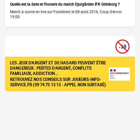
Quelle est la date et l'horaire du match Djurgården IFK Göteborg ?
Match à suivre en live sur Footdirect le 08 août 2016, Coup d'envoi
19:00
LES JEUX D'ARGENT ET DE HASARD PEUVENT ÊTRE
DANGEREUX : PERTES D'ARGENT, CONFLITS
FAMILIAUX, ADDICTION…
RETROUVEZ NOS CONSEILS SUR JOUEURS-INFO-
SERVICE.FR (09 74 75 13 13 - APPEL NON SURTAXÉ)