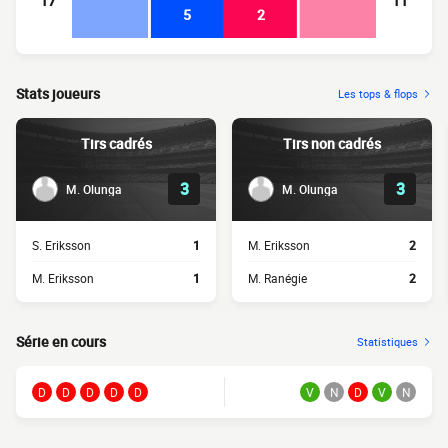
17
11
5
2
Stats joueurs
Les tops & flops
Tirs cadrés
Tirs non cadrés
3
3
M. Olunga
M. Olunga
S. Eriksson
1
M. Eriksson
2
M. Eriksson
1
M. Ranégie
2
Série en cours
Statistiques
D
D
D
D
D
V
N
D
V
N