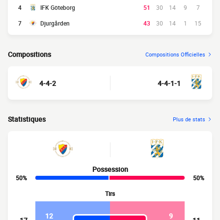
4
IFK Göteborg
51
30
14
9
7
7
Djurgården
43
30
14
1
15
Compositions
Compositions Officielles
4-4-2
4-4-1-1
Statistiques
Plus de stats
Possession
50%
50%
Tirs
12
9