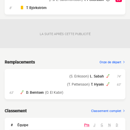
T. Björkström
8'
LA SUITE APRÈS CETTE PUBLICITÉ
Remplacements
Onze de départ
(S. Eriksson)
L. Sabah
74'
(T. Pettersson)
T. Hysén
63'
D. Berntsen
(O. El Kabir)
63'
Classement
Classement complet
#
Équipe
Pts
J
G
N
D