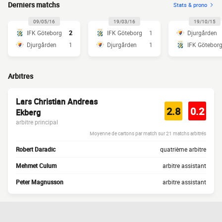
Derniers matchs
Stats & prono
09/05/16
19/03/16
19/10/15
IFK Göteborg
2
IFK Göteborg
1
Djurgården
Djurgården
1
Djurgården
1
IFK Götebor
Arbitres
Lars Christian Andreas
2.8
0.2
Ekberg
arbitre principal
Moyenne de cartons par match sur 21 matchs arbitrés
Robert Daradic
quatrième arbitre
Mehmet Culum
arbitre assistant
Peter Magnusson
arbitre assistant