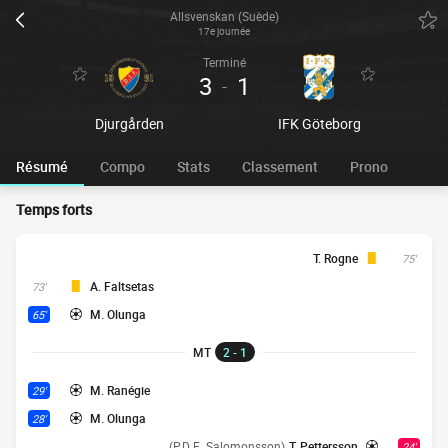
Allsvenskan (Suède)
17e journée
Terminé
3
1
-
Djurgården
IFK Göteborg
Résumé
Compo
Stats
Classement
Prono
Temps forts
T. Rogne
75'
A. Faltsetas
73'
M. Olunga
65'
MT
2 - 1
M. Ranégie
29'
M. Olunga
28'
(P.D E. Salomonsson)
T. Pettersson
24'