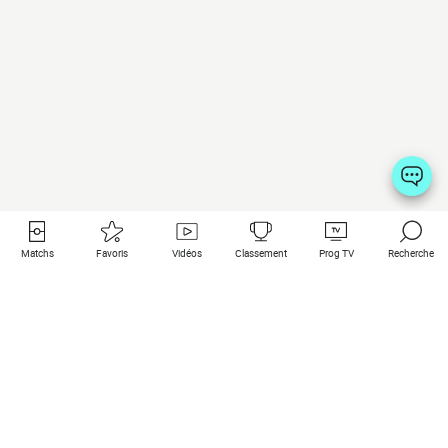
Matchs
Favoris
Vidéos
Classement
Prog TV
Recherche
Liens utiles
Clubs à la une
Tous les matchs
PSG