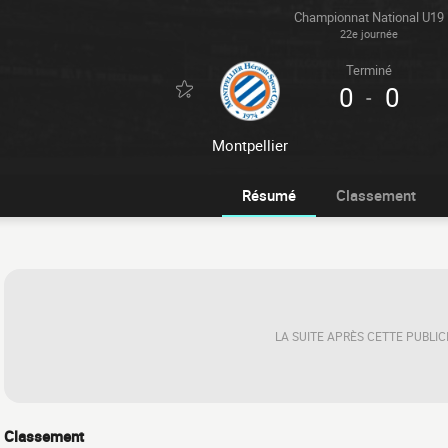
Championnat National U19
22e journée
Terminé
0
0
-
Montpellier
Résumé
Classement
LA SUITE APRÈS CETTE PUBLIC
Classement