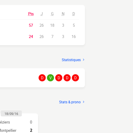
Pts
J
G
N
D
57
26
18
3
5
24
26
7
3
16
Statistiques
D
V
D
D
D
Stats & prono
18/09/16
éziers
0
ontpellier
2