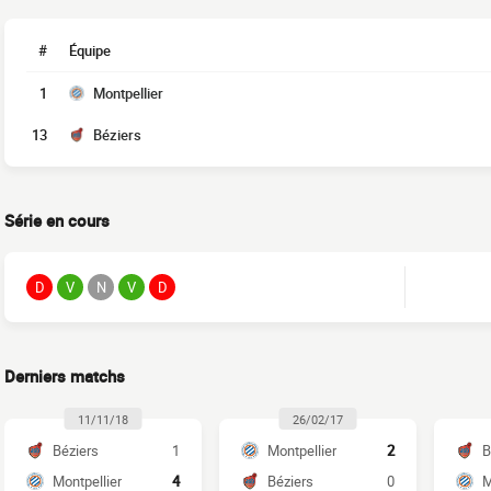
#
Équipe
1
Montpellier
13
Béziers
Série en cours
D
V
N
V
D
Derniers matchs
11/11/18
26/02/17
Béziers
1
Montpellier
2
B
Montpellier
4
Béziers
0
M