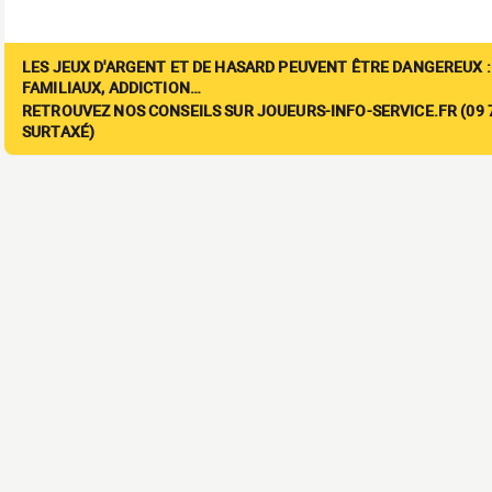
LES JEUX D'ARGENT ET DE HASARD PEUVENT ÊTRE DANGEREUX :
FAMILIAUX, ADDICTION…
RETROUVEZ NOS CONSEILS SUR JOUEURS-INFO-SERVICE.FR (09 7
SURTAXÉ)