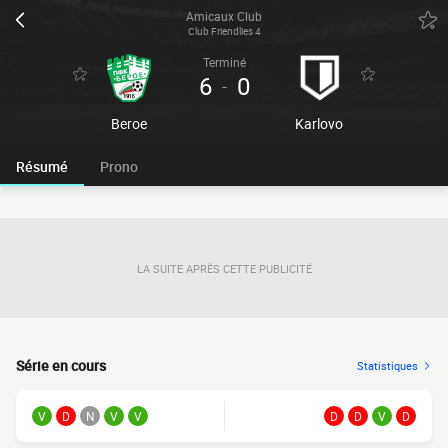
Amicaux Club
Club Friendlies 4
Terminé
6
0
-
Beroe
Karlovo
Résumé
Prono
LA SUITE APRÈS CETTE PUBLICITÉ
Série en cours
Statistiques
V
D
N
V
V
D
D
V
D