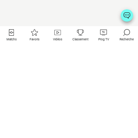
Matchs
Favoris
Vidéos
Classement
Prog TV
Recherche
Liens utiles
Clubs à la une
Tous les matchs
PSG
Matchs en live
Bayern Munich
Derniers résultats
Real Madrid
Matchs à venir
Inter
Match en streaming
Juventus
Contact
Manchester City
Mentions légales
Manchester United