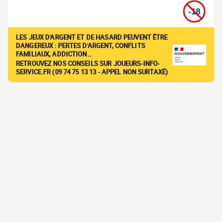
LES JEUX D'ARGENT ET DE HASARD PEUVENT ÊTRE
DANGEREUX : PERTES D'ARGENT, CONFLITS
FAMILIAUX, ADDICTION…
RETROUVEZ NOS CONSEILS SUR JOUEURS-INFO-
SERVICE.FR (09 74 75 13 13 - APPEL NON SURTAXÉ)