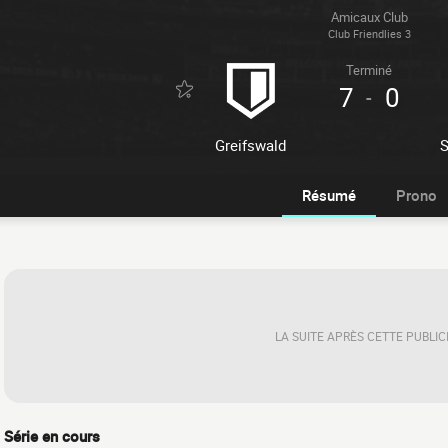
Amicaux Club
Club Friendlies 3
Terminé
7
0
-
Greifswald
S
Résumé
Prono
LA SUITE APRÈS CETTE PUBLIC
Série en cours