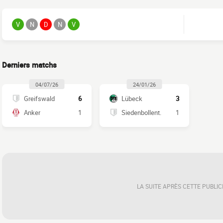
V
N
D
N
V
Derniers matchs
04/07/26
24/01/26
Greifswald
6
Lübeck
3
Anker
1
Siedenbollent.
1
LA SUITE APRÈS CETTE PUBLIC