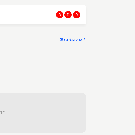
D
D
D
Stats & prono
ITÉ