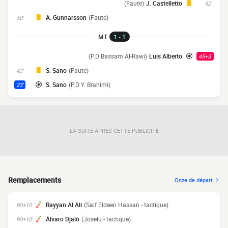
(Faute)
J. Castelletto
52'
A. Gunnarsson
(Faute)
50'
MT
1 - 1
(P.D Bassam Al-Rawi)
Luis Alberto
45+3'
S. Sano
(Faute)
43'
S. Sano
(P.D Y. Brahimi)
23'
LA SUITE APRÈS CETTE PUBLICITÉ
Remplacements
Onze de départ
Rayyan Al Ali
(Saif Eldeen Hassan - tactique)
90+10'
Álvaro Djaló
(Joselu - tactique)
90+10'