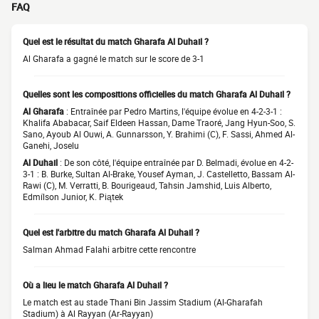
FAQ
Quel est le résultat du match Gharafa Al Duhail ?
Al Gharafa a gagné le match sur le score de 3-1
Quelles sont les compositions officielles du match Gharafa Al Duhail ?
Al Gharafa
: Entraînée par Pedro Martins, l'équipe évolue en 4-2-3-1 :
Khalifa Ababacar, Saif Eldeen Hassan, Dame Traoré, Jang Hyun-Soo, S.
Sano, Ayoub Al Ouwi, A. Gunnarsson, Y. Brahimi (C), F. Sassi, Ahmed Al-
Ganehi, Joselu
Al Duhail
: De son côté, l'équipe entraînée par D. Belmadi, évolue en 4-2-
3-1 : B. Burke, Sultan Al-Brake, Yousef Ayman, J. Castelletto, Bassam Al-
Rawi (C), M. Verratti, B. Bourigeaud, Tahsin Jamshid, Luis Alberto,
Edmílson Junior, K. Piątek
Quel est l'arbitre du match Gharafa Al Duhail ?
Salman Ahmad Falahi arbitre cette rencontre
Où a lieu le match Gharafa Al Duhail ?
Le match est au stade Thani Bin Jassim Stadium (Al-Gharafah
Stadium) à Al Rayyan (Ar-Rayyan)