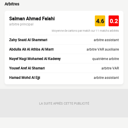
Arbitres
Salman Ahmad Falahi
4.6
0.2
arbitre principal
Moyenne de cartons par match sur 11 matchs arbitrés
Zahy Snaid Al Shammari
arbitre assistant
Abdulla Ali Al Athba Al Marri
arbitre VAR auxiliaire
Nayef Nagi Mohamed Al Kaderey
quatrième arbitre
Yousef Aref Al Shamari
arbitre VAR
Hamad Mohd Al Ejji
arbitre assistant
LA SUITE APRÈS CETTE PUBLICITÉ