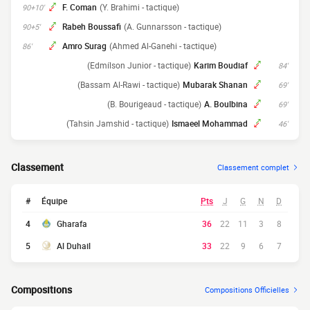
F. Coman
(Y. Brahimi - tactique)
90+10'
Rabeh Boussafi
(A. Gunnarsson - tactique)
90+5'
Amro Surag
(Ahmed Al-Ganehi - tactique)
86'
(Edmílson Junior - tactique)
Karim Boudiaf
84'
(Bassam Al-Rawi - tactique)
Mubarak Shanan
69'
(B. Bourigeaud - tactique)
A. Boulbina
69'
(Tahsin Jamshid - tactique)
Ismaeel Mohammad
46'
Classement
Classement complet
#
Équipe
Pts
J
G
N
D
4
Gharafa
36
22
11
3
8
5
Al Duhail
33
22
9
6
7
Compositions
Compositions Officielles