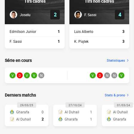
Tirs cadrés
Tirs non cadrés
2
4
Joselu
F. Sassi
Edmílson Junior
1
Luis Alberto
3
F. Sassi
1
K. Piątek
3
Série en cours
Statistiques
V
D
V
V
N
V
D
N
N
V
Derniers matchs
Stats & prono
29/03/25
27/10/24
01/03/24
Gharafa
0
Al Duhail
1
Al Duhail
Al Duhail
2
Gharafa
1
Gharafa