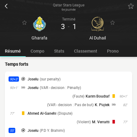
Qatar Stars League
9e journée
Terminé
3
1
-
Gharafa
Al Duhail
Résumé
Compo
Stats
Classement
Prono
Temps forts
Joselu
(sur penalty)
90+3'
Joselu
(VAR - decision : Pénalty)
90+1'
(Faute)
Karim Boudiaf
90+1'
(VAR - decision : Pas de but)
K. Piątek
82'
Ahmed Al-Ganehi
(Dispute)
77'
(Violent)
M. Verratti
77'
Joselu
(P.D Y. Brahimi)
55'