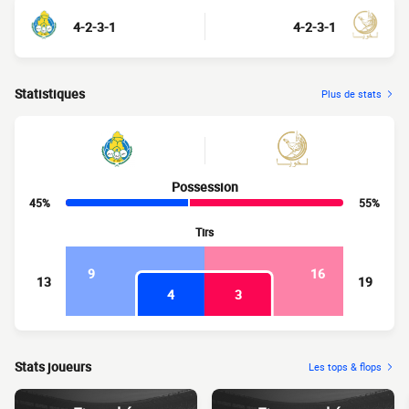
4-2-3-1
4-2-3-1
Statistiques
Plus de stats
Possession
45%
55%
Tirs
9
16
13
19
4
3
Stats joueurs
Les tops & flops