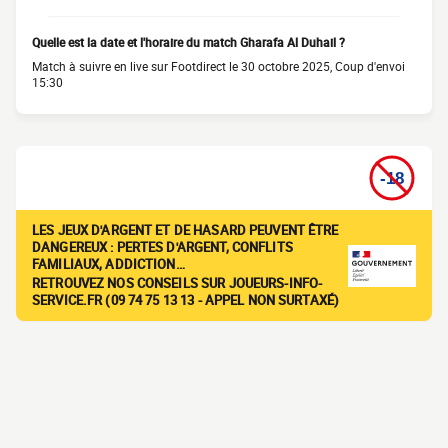
Quelle est la date et l'horaire du match Gharafa Al Duhail ?
Match à suivre en live sur Footdirect le 30 octobre 2025, Coup d'envoi
15:30
LES JEUX D'ARGENT ET DE HASARD PEUVENT ÊTRE
DANGEREUX : PERTES D'ARGENT, CONFLITS
FAMILIAUX, ADDICTION…
RETROUVEZ NOS CONSEILS SUR JOUEURS-INFO-
SERVICE.FR (09 74 75 13 13 - APPEL NON SURTAXÉ)