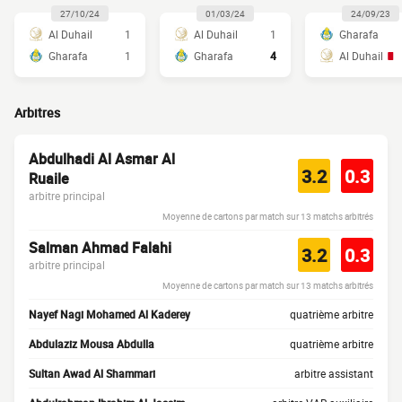
27/10/24
01/03/24
24/09/23
Al Duhail
1
Al Duhail
1
Gharafa
Gharafa
1
Gharafa
4
Al Duhail
Arbitres
Abdulhadi Al Asmar Al
3.2
0.3
Ruaile
arbitre principal
Moyenne de cartons par match sur 13 matchs arbitrés
Salman Ahmad Falahi
3.2
0.3
arbitre principal
Moyenne de cartons par match sur 13 matchs arbitrés
Nayef Nagi Mohamed Al Kaderey
quatrième arbitre
Abdulaziz Mousa Abdulla
quatrième arbitre
Sultan Awad Al Shammari
arbitre assistant