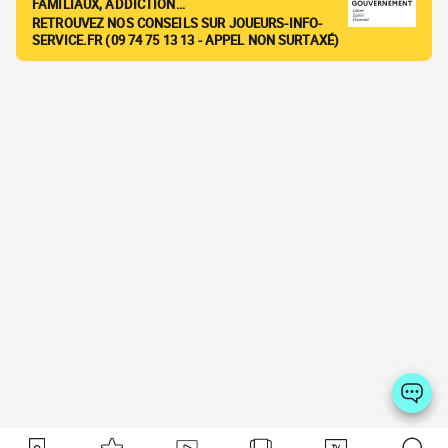
FAMILIAUX, ADDICTION…
RETROUVEZ NOS CONSEILS SUR JOUEURS-INFO-
SERVICE.FR (09 74 75 13 13 - APPEL NON SURTAXÉ)