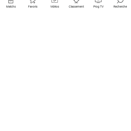
Matchs
Favoris
Vidéos
Classement
Prog TV
Recherche
Liens utiles
Clubs à la une
Tous les matchs
PSG
Matchs en live
Bayern Munich
Derniers résultats
Real Madrid
Matchs à venir
Inter
Match en streaming
Juventus
Contact
Manchester City
Mentions légales
Manchester United
Les amis de Foot Direct
Liverpool
Les guides de Foot Direct