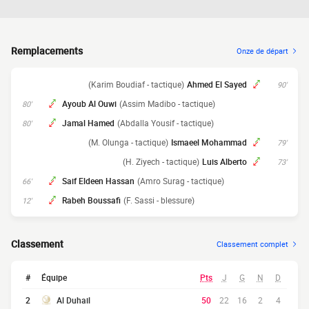
Remplacements
Onze de départ
(Karim Boudiaf - tactique)
Ahmed El Sayed
90'
Ayoub Al Ouwi
(Assim Madibo - tactique)
80'
Jamal Hamed
(Abdalla Yousif - tactique)
80'
(M. Olunga - tactique)
Ismaeel Mohammad
79'
(H. Ziyech - tactique)
Luis Alberto
73'
Saif Eldeen Hassan
(Amro Surag - tactique)
66'
Rabeh Boussafi
(F. Sassi - blessure)
12'
Classement
Classement complet
#
Équipe
Pts
J
G
N
D
2
Al Duhail
50
22
16
2
4