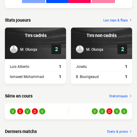
Stats joueurs
Les tops & flops
Tirs cadrés
Tirs non cadrés
2
2
M. Olunga
M. Olunga
Luis Alberto
1
Joselu
1
Ismaeel Mohammad
1
B. Bourigeaud
1
Série en cours
Statistiques
V
D
V
D
V
V
V
D
V
V
Derniers matchs
Stats & prono