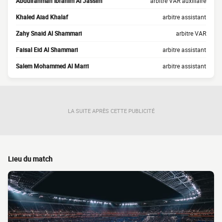
Abdulrahman Ibrahim Al Jassim
arbitre VAR auxiliaire
Khaled Aiad Khalaf
arbitre assistant
Zahy Snaid Al Shammari
arbitre VAR
Faisal Eid Al Shammari
arbitre assistant
Salem Mohammed Al Marri
arbitre assistant
LA SUITE APRÈS CETTE PUBLICITÉ
Lieu du match