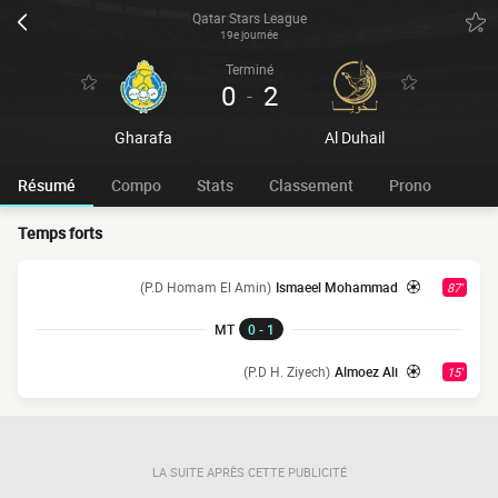
Qatar Stars League
19e journée
Terminé
0
2
-
Gharafa
Al Duhail
Résumé
Compo
Stats
Classement
Prono
Temps forts
(P.D Homam El Amin)
Ismaeel Mohammad
87'
MT
0 - 1
(P.D H. Ziyech)
Almoez Ali
15'
LA SUITE APRÈS CETTE PUBLICITÉ