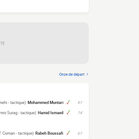
ITÉ
Onze de départ
ehi - tactique)
Mohammed Muntari
81'
mro Surag - tactique)
Hamid Ismaeil
74'
F. Coman - tactique)
Rabeh Boussafi
61'