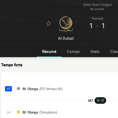
Qatar Stars League
8e journée
Terminé
1
1
-
Al Duhail
Résumé
Compo
Stats
Cla
Temps forts
M. Olunga
(P.D Almoez Ali)
55'
0 - 0
MT
M. Olunga
(Simulation)
34'