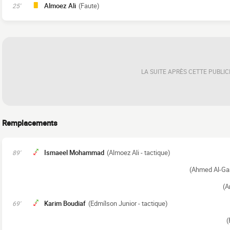
Almoez Ali
(Faute)
25'
LA SUITE APRÈS CETTE PUBLIC
Remplacements
Ismaeel Mohammad
(Almoez Ali - tactique)
89'
(Ahmed Al-Gan
(A
Karim Boudiaf
(Edmílson Junior - tactique)
69'
(