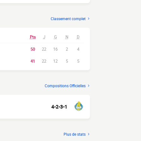
Classement complet
Pts
J
G
N
D
50
22
16
2
4
41
22
12
5
5
Compositions Officielles
4-2-3-1
Plus de stats