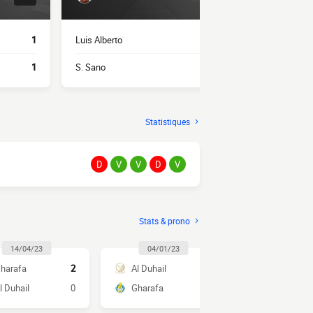
1
Luis Alberto
2
I. Bamba
1
S. Sano
2
Abdalla Yous
Statistiques
D
V
V
D
V
Stats & prono
14/04/23
04/01/23
13/01/2
harafa
2
Al Duhail
3
Gharafa
l Duhail
0
Gharafa
0
Al Duhail