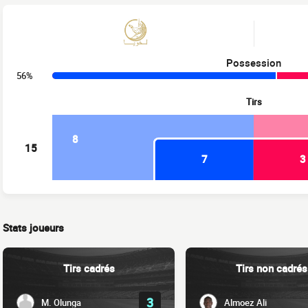
Possession
56%
Tirs
8
15
7
3
Stats joueurs
Tirs cadrés
Tirs non cadrés
3
M. Olunga
Almoez Ali