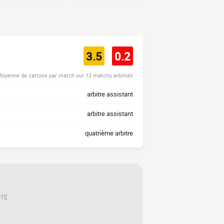
3.5
0.2
oyenne de cartons par match sur 13 matchs arbitrés
arbitre assistant
arbitre assistant
quatrième arbitre
ITÉ