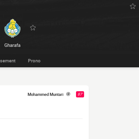
Gharafa
ssement
Prono
Mohammed Muntari
87'