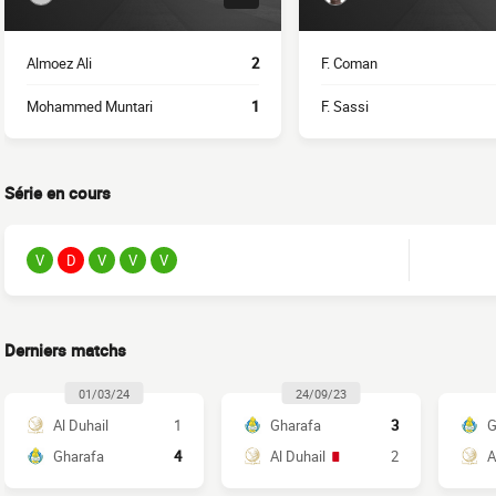
Almoez Ali
2
F. Coman
Mohammed Muntari
1
F. Sassi
Série en cours
V
D
V
V
V
Derniers matchs
01/03/24
24/09/23
Al Duhail
1
Gharafa
3
G
Gharafa
4
Al Duhail
2
A