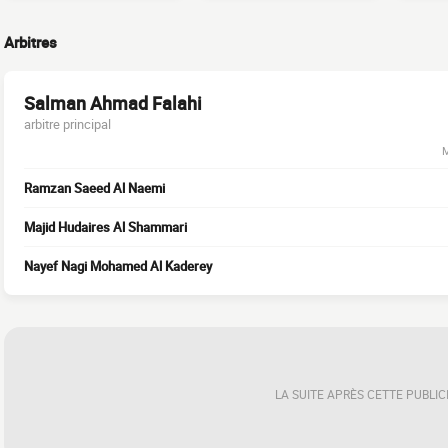
Arbitres
Salman Ahmad Falahi
arbitre principal
M
Ramzan Saeed Al Naemi
Majid Hudaires Al Shammari
Nayef Nagi Mohamed Al Kaderey
LA SUITE APRÈS CETTE PUBLIC