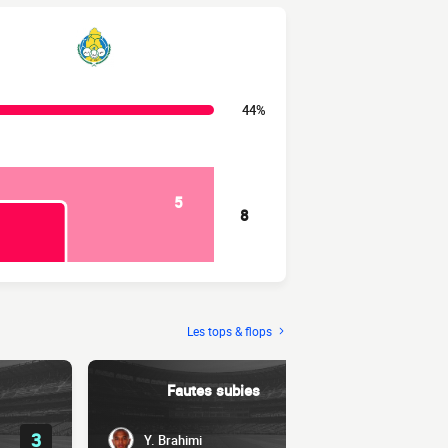
44%
5
8
Les tops & flops
Fautes subies
3
3
Y. Brahimi
Lucas