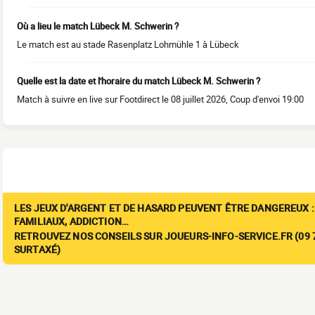
Où a lieu le match Lübeck M. Schwerin ?
Le match est au stade Rasenplatz Lohmühle 1 à Lübeck
Quelle est la date et l'horaire du match Lübeck M. Schwerin ?
Match à suivre en live sur Footdirect le 08 juillet 2026, Coup d'envoi 19:00
LES JEUX D'ARGENT ET DE HASARD PEUVENT ÊTRE DANGEREUX :
FAMILIAUX, ADDICTION…
RETROUVEZ NOS CONSEILS SUR JOUEURS-INFO-SERVICE.FR (09 7
SURTAXÉ)