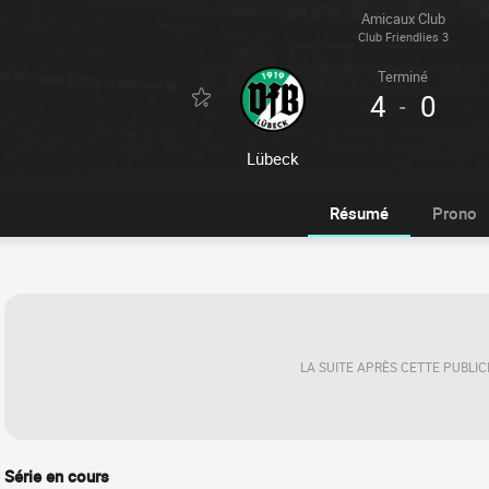
Amicaux Club
Club Friendlies 3
Terminé
4
0
-
Lübeck
Résumé
Prono
LA SUITE APRÈS CETTE PUBLIC
Série en cours