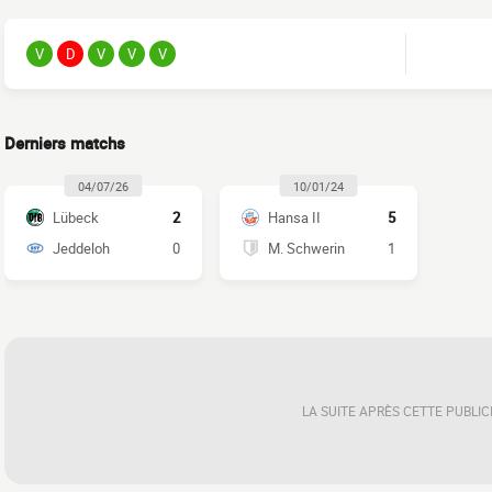
V
D
V
V
V
Derniers matchs
04/07/26
10/01/24
Lübeck
2
Hansa II
5
Jeddeloh
0
M. Schwerin
1
LA SUITE APRÈS CETTE PUBLIC