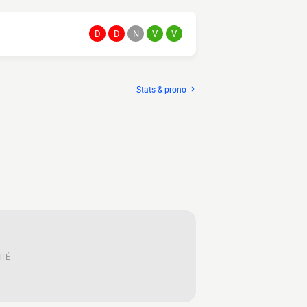
D
D
N
V
V
Stats & prono
ITÉ