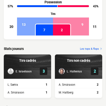
Possession
57%
43%
Tirs
13
9
20
11
7
2
Stats joueurs
Les tops & flops
Tirs cadrés
Tirs non cadrés
3
2
E. Israelsson
L. Hallenius
L. Sætra
1
A. Smárason
2
A. Smárason
1
M. Hallberg
2