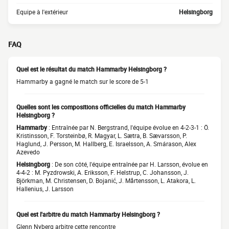
Equipe à l'extérieur
Helsingborg
FAQ
Quel est le résultat du match Hammarby Helsingborg ?
Hammarby a gagné le match sur le score de 5-1
Quelles sont les compositions officielles du match Hammarby
Helsingborg ?
Hammarby
: Entraînée par N. Bergstrand, l'équipe évolue en 4-2-3-1 : Ö.
Kristinsson, F. Torsteinbø, R. Magyar, L. Sætra, B. Sævarsson, P.
Haglund, J. Persson, M. Hallberg, E. Israelsson, A. Smárason, Alex
Azevedo
Helsingborg
: De son côté, l'équipe entraînée par H. Larsson, évolue en
4-4-2 : M. Pyzdrowski, A. Eriksson, F. Helstrup, C. Johansson, J.
Björkman, M. Christensen, D. Bojanić, J. Mårtensson, L. Atakora, L.
Hallenius, J. Larsson
Quel est l'arbitre du match Hammarby Helsingborg ?
Glenn Nyberg arbitre cette rencontre