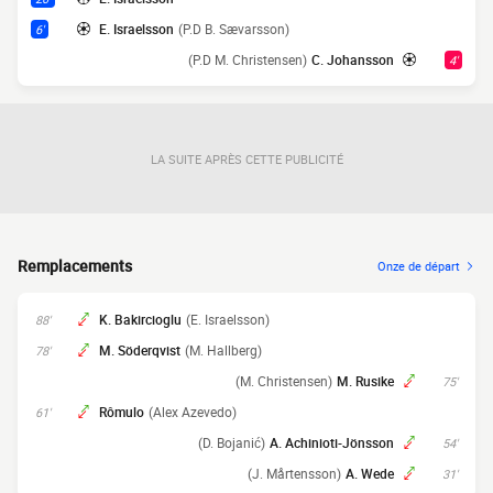
E. Israelsson
(P.D B. Sævarsson)
6'
(P.D M. Christensen)
C. Johansson
4'
LA SUITE APRÈS CETTE PUBLICITÉ
Remplacements
Onze de départ
K. Bakircioglu
(E. Israelsson)
88'
M. Söderqvist
(M. Hallberg)
78'
(M. Christensen)
M. Rusike
75'
Rômulo
(Alex Azevedo)
61'
(D. Bojanić)
A. Achinioti-Jönsson
54'
(J. Mårtensson)
A. Wede
31'