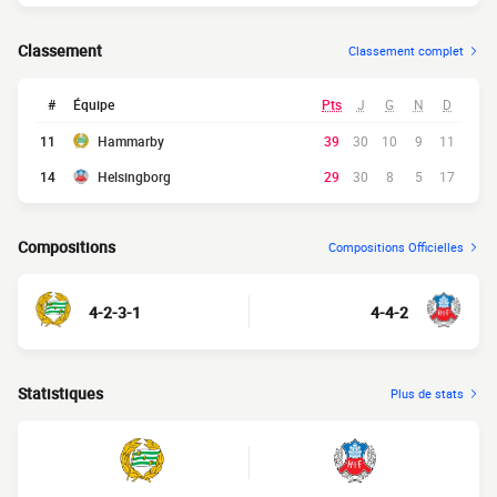
Classement
Classement complet
#
Équipe
Pts
J
G
N
D
11
Hammarby
39
30
10
9
11
14
Helsingborg
29
30
8
5
17
Compositions
Compositions Officielles
4-2-3-1
4-4-2
Statistiques
Plus de stats