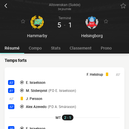
Allsvenskan (Suède)
3e journée
Terminé
5
1
-
Hammarby
Helsingborg
Résumé
Compo
Stats
Classement
Prono
Temps forts
F. Helstrup
83'
E. Israelsson
83'
M. Söderqvist
(P.D E. Israelsson)
81'
J. Persson
62'
Alex Azevedo
(P.D A. Smárason)
52'
MT
2 - 1
E. Israelsson
20'