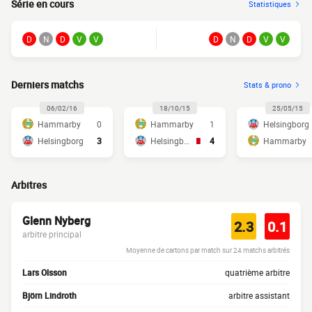
Série en cours
Statistiques
D
N
D
V
V
D
N
D
V
V
Derniers matchs
Stats & prono
06/02/16
18/10/15
25/05/15
Hammarby
0
Hammarby
1
Helsingborg
Helsingborg
3
Helsingborg
4
Hammarby
Arbitres
Glenn Nyberg
2.3
0.1
arbitre principal
Moyenne de cartons par match sur 24 matchs arbitrés
Lars Olsson
quatrième arbitre
Björn Lindroth
arbitre assistant