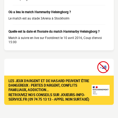
Où a lieu le match Hammarby Helsingborg ?
Le match est au stade 3Arena à Stockholm
Quelle est la date et l'horaire du match Hammarby Helsingborg ?
Match à suivre en live sur Footdirect le 10 avril 2016, Coup d'envoi
15:00
LES JEUX D'ARGENT ET DE HASARD PEUVENT ÊTRE
DANGEREUX : PERTES D'ARGENT, CONFLITS
FAMILIAUX, ADDICTION…
RETROUVEZ NOS CONSEILS SUR JOUEURS-INFO-
SERVICE.FR (09 74 75 13 13 - APPEL NON SURTAXÉ)