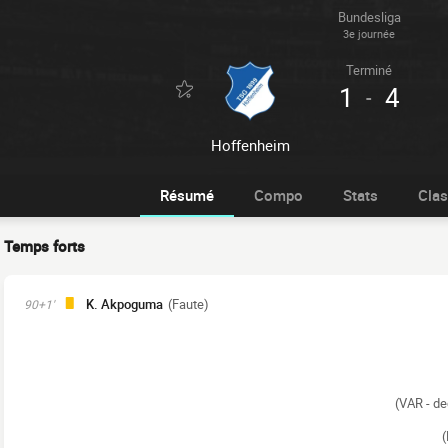
Bundesliga
3e journée
Terminé
1
4
-
Hoffenheim
Résumé
Compo
Stats
Cla
Temps forts
K. Akpoguma
(Faute)
90+1'
(VAR - de
(