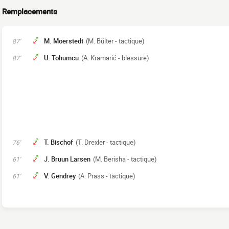
Remplacements
M. Moerstedt
(M. Bülter - tactique)
87'
U. Tohumcu
(A. Kramarić - blessure)
87'
T. Bischof
(T. Drexler - tactique)
76'
J. Bruun Larsen
(M. Berisha - tactique)
61'
V. Gendrey
(A. Prass - tactique)
61'