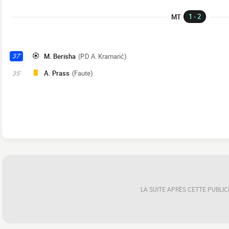
1 - 2
MT
M. Berisha
(P.D A. Kramarić)
37'
A. Prass
(Faute)
35'
LA SUITE APRÈS CETTE PUBLIC