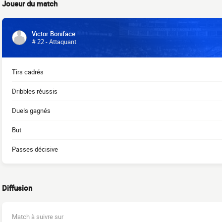
Joueur du match
Victor Boniface
# 22 - Attaquant
Tirs cadrés
Dribbles réussis
Duels gagnés
But
Passes décisive
Diffusion
Match à suivre sur