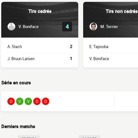
Tirs cadrés
Tirs non cadrés
4
V. Boniface
M. Terrier
A. Stach
2
E. Tapsoba
J. Bruun Larsen
1
V. Boniface
Série en cours
D
V
V
D
D
Derniers matchs