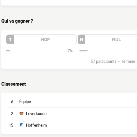
Qui va gagner ?
1
HOF
N
NUL
7%
57 participants
–
Terminé
Classement
#
Équipe
2
Leverkusen
15
Hoffenheim