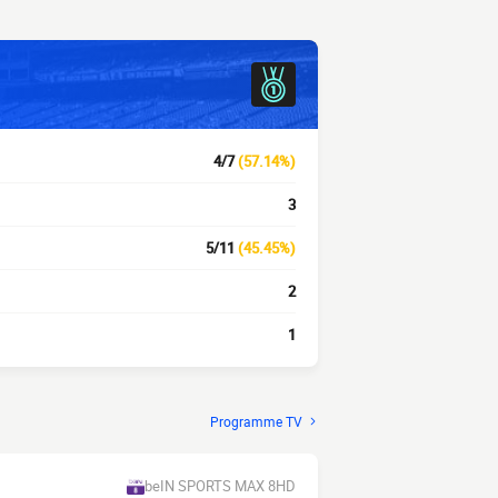
4/7
(57.14%)
3
5/11
(45.45%)
2
1
Programme TV
beIN SPORTS MAX 8HD