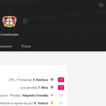
Leverkusen
ssement
Prono
(P.D J. Frimpong)
V. Boniface
75'
(sur penalty)
F. Wirtz
72'
cision : Pénalty)
Alejandro Grimaldo
70'
Retarde la reprise du jeu)
R. Andrich
51'