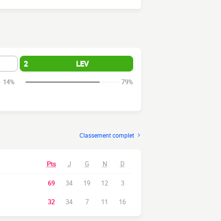
2
LEV
14%
79%
Classement complet
Pts
J
G
N
D
69
34
19
12
3
32
34
7
11
16