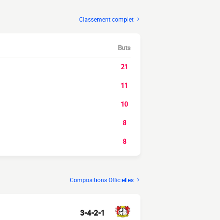
Classement complet
Buts
21
11
10
8
8
Compositions Officielles
3-4-2-1