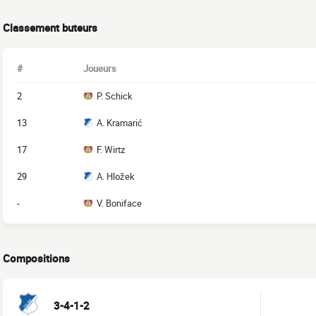
Classement buteurs
#
Joueurs
2
P. Schick
13
A. Kramarić
17
F. Wirtz
29
A. Hložek
-
V. Boniface
Compositions
3-4-1-2