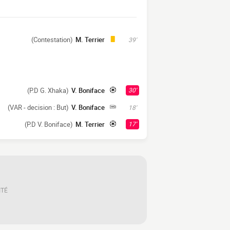
(Contestation)
M. Terrier
39'
(P.D G. Xhaka)
V. Boniface
30'
(VAR - decision : But)
V. Boniface
18'
(P.D V. Boniface)
M. Terrier
17'
ITÉ