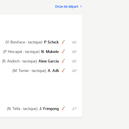
Onze de départ
(V. Boniface - tactique)
P. Schick
86'
(P. Hincapié - tactique)
N. Mukiele
86'
(R. Andrich - tactique)
Aleix García
80'
(M. Terrier - tactique)
A. Adli
80'
(N. Tella - tactique)
J. Frimpong
57'