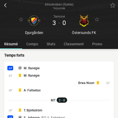
Allsvenskan (Suède)
7e journée
Terminé
3
0
-
Djurgården
Östersunds FK
Résumé
Compo
Stats
Classement
Prono
Temps forts
M. Ranégie
69'
M. Ranégie
63'
Brwa Nouri
52'
A. Faltsetas
49'
MT
2 - 0
T. Björkström
30'
S. Johnson
(P.D A. Faltsetas)
18'