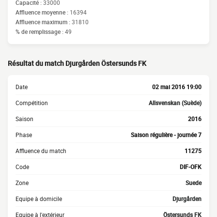
Capacité :
33000
Affluence moyenne :
16394
Affluence maximum :
31810
% de remplissage :
49
Résultat du match Djurgården Östersunds FK
Date
02 mai 2016 19:00
Compétition
Allsvenskan (Suède)
Saison
2016
Phase
Saison régulière - journée 7
Affluence du match
11275
Code
DIF-OFK
Zone
Suede
Equipe à domicile
Djurgården
Equipe à l'extérieur
Östersunds FK