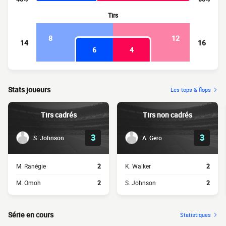
Tirs
8
12
14
16
6
4
Stats joueurs
Les tops & flops
Tirs cadrés
Tirs non cadrés
3
3
S. Johnson
A. Gero
M. Ranégie
2
K. Walker
2
M. Omoh
2
S. Johnson
2
Série en cours
Statistiques