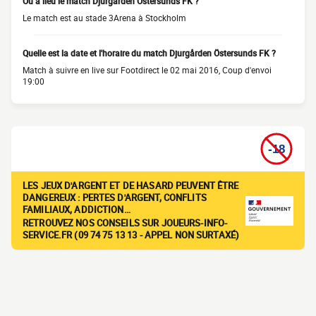
Où a lieu le match Djurgården Östersunds FK ?
Le match est au stade 3Arena à Stockholm
Quelle est la date et l'horaire du match Djurgården Östersunds FK ?
Match à suivre en live sur Footdirect le 02 mai 2016, Coup d'envoi
19:00
LES JEUX D'ARGENT ET DE HASARD PEUVENT ÊTRE
DANGEREUX : PERTES D'ARGENT, CONFLITS
FAMILIAUX, ADDICTION…
RETROUVEZ NOS CONSEILS SUR JOUEURS-INFO-
SERVICE.FR (09 74 75 13 13 - APPEL NON SURTAXÉ)