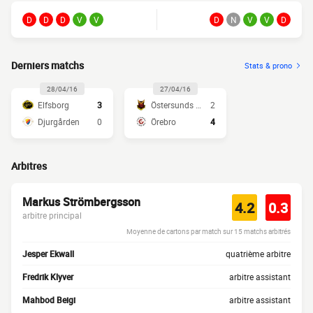
D
D
D
V
V
D
N
V
V
D
Derniers matchs
Stats & prono
28/04/16
27/04/16
Elfsborg
3
Östersunds FK
2
Djurgården
0
Örebro
4
Arbitres
Markus Strömbergsson
4.2
0.3
arbitre principal
Moyenne de cartons par match sur 15 matchs arbitrés
Jesper Ekwall
quatrième arbitre
Fredrik Klyver
arbitre assistant
Mahbod Beigi
arbitre assistant