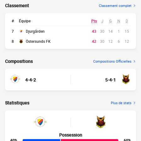
Classement
Classement complet
#
Équipe
Pts
J
G
N
D
7
Djurgården
43
30
14
1
15
8
Östersunds FK
42
30
12
6
12
Compositions
Compositions Officielles
4-4-2
5-4-1
Statistiques
Plus de stats
Possession
40%
60%