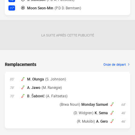
Moon Seon-Min
(P.D D. Berntsen)
17'
LA SUITE APRÈS CETTE PUBLICITÉ
Remplacements
Onze de départ
M. Olunga
(S. Johnson)
85'
A. Jawo
(M. Ranégie)
78'
B. Šabović
(A. Faltsetas)
70'
(Brwa Nouri)
Monday Samuel
68'
(D. Widgren)
K. Sema
46'
(R. Mukiibi)
A. Gero
46'