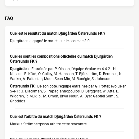
FAQ
Quel est le résultat du match Djurgården Östersunds FK ?
Djurgården a gagné le match sur le score de 3-0
Quelles sont les compositions officielles du match Djurgården
Östersunds FK ?
Djurgården
: Entraînée par P. Olsson, l'équipe évolue en 4-4-2 : H.
Nilsson, E. Käck, O. Colley, M. Hansson, T. Björkström, D. Berntsen, K.
Walker, A. Faltsetas, Moon Seon-Min, M. Ranégie, S. Johnson
Östersunds FK
: De son côté, l'équipe entraînée par G. Potter, évolue en
5-4-1 : J. Blackman, S. Papagiannopoulos, D. Bergqvist, W. Atta, D.
Widgren, R. Mukiibi, M. Omoh, Brwa Nouri, A. Dyer, Gabriel Somi, S.
Ghoddos
Quel est l'arbitre du match Djurgården Östersunds FK ?
Markus Strömbergsson arbitre cette rencontre