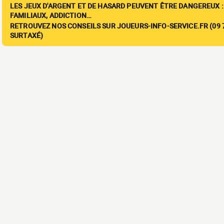
LES JEUX D'ARGENT ET DE HASARD PEUVENT ÊTRE DANGEREUX :
FAMILIAUX, ADDICTION…
RETROUVEZ NOS CONSEILS SUR JOUEURS-INFO-SERVICE.FR (09 7
SURTAXÉ)