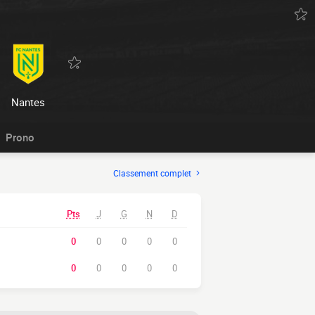
Nantes
Prono
Classement complet
Pts
J
G
N
D
0
0
0
0
0
0
0
0
0
0