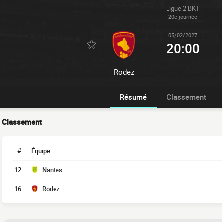
Ligue 2 BKT
20e journée
05/02/2027
20:00
Rodez
Résumé
Classement
Classement
#
Équipe
12
Nantes
16
Rodez