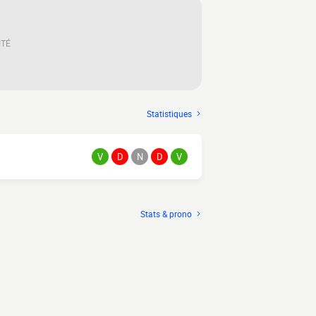
ITÉ
Statistiques
V
D
N
D
V
Stats & prono