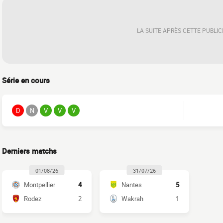
LA SUITE APRÈS CETTE PUBLIC
Série en cours
D
N
V
V
V
Derniers matchs
01/08/26
31/07/26
Montpellier
4
Nantes
5
Rodez
2
Wakrah
1