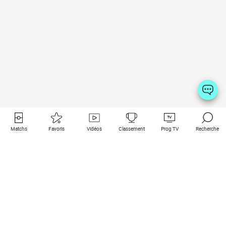
Matchs
Favoris
Vidéos
Classement
Prog TV
Recherche
Liens utiles
Clubs à la une
Tous les matchs
PSG