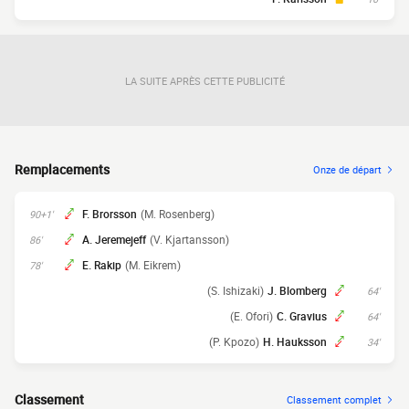
LA SUITE APRÈS CETTE PUBLICITÉ
Remplacements
Onze de départ
F. Brorsson
(M. Rosenberg)
90+1'
A. Jeremejeff
(V. Kjartansson)
86'
E. Rakip
(M. Eikrem)
78'
(S. Ishizaki)
J. Blomberg
64'
(E. Ofori)
C. Gravius
64'
(P. Kpozo)
H. Hauksson
34'
Classement
Classement complet