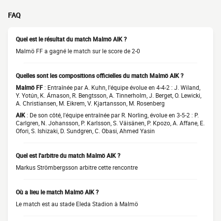
FAQ
Quel est le résultat du match Malmö AIK ?
Malmö FF a gagné le match sur le score de 2-0
Quelles sont les compositions officielles du match Malmö AIK ?
Malmö FF
: Entraînée par A. Kuhn, l'équipe évolue en 4-4-2 : J. Wiland,
Y. Yotún, K. Árnason, R. Bengtsson, A. Tinnerholm, J. Berget, O. Lewicki,
A. Christiansen, M. Eikrem, V. Kjartansson, M. Rosenberg
AIK
: De son côté, l'équipe entraînée par R. Norling, évolue en 3-5-2 : P.
Carlgren, N. Johansson, P. Karlsson, S. Väisänen, P. Kpozo, A. Affane, E.
Ofori, S. Ishizaki, D. Sundgren, C. Obasi, Ahmed Yasin
Quel est l'arbitre du match Malmö AIK ?
Markus Strömbergsson arbitre cette rencontre
Où a lieu le match Malmö AIK ?
Le match est au stade Eleda Stadion à Malmö