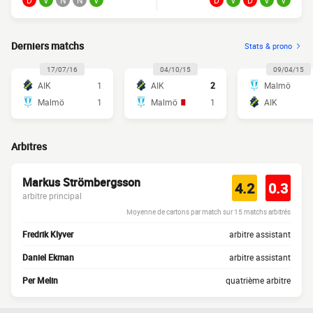
D
V
N
N
V
D
V
D
V
V
Derniers matchs
Stats & prono
17/07/16
04/10/15
09/04/15
AIK
1
AIK
2
Malmö
Malmö
1
Malmö
1
AIK
Arbitres
Markus Strömbergsson
4.2
0.3
arbitre principal
Moyenne de cartons par match sur 15 matchs arbitrés
Fredrik Klyver
arbitre assistant
Daniel Ekman
arbitre assistant
Per Melin
quatrième arbitre