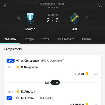
Allsvenskan (Suède)
17e journée
Terminé
2
0
-
Malmö
AIK
Résumé
Compo
Stats
Classement
Prono
Temps forts
A. Christiansen
(P.D A. Jeremejeff)
90+3'
R. Bengtsson
88'
E. Ofori
50'
MT
1 - 0
K. Árnason
45+1'
M. Eikrem
(P.D O. Lewicki)
43'
P. Karlsson
10'