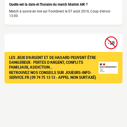
Quelle est la date et l'horaire du match Malmö AIK ?
Match à suivre en live sur Footdirect le 07 août 2016, Coup d'envoi
13:00
LES JEUX D'ARGENT ET DE HASARD PEUVENT ÊTRE
DANGEREUX : PERTES D'ARGENT, CONFLITS
FAMILIAUX, ADDICTION…
RETROUVEZ NOS CONSEILS SUR JOUEURS-INFO-
SERVICE.FR (09 74 75 13 13 - APPEL NON SURTAXÉ)