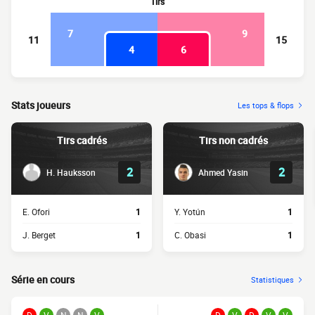
Tirs
7
9
11
15
4
6
Stats joueurs
Les tops & flops
Tirs cadrés
Tirs non cadrés
2
2
H. Hauksson
Ahmed Yasin
E. Ofori
1
Y. Yotún
1
J. Berget
1
C. Obasi
1
Série en cours
Statistiques