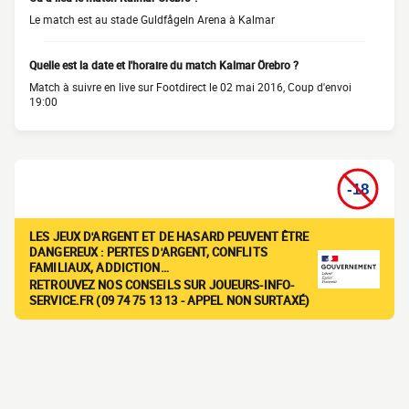
Le match est au stade Guldfågeln Arena à Kalmar
Quelle est la date et l'horaire du match Kalmar Örebro ?
Match à suivre en live sur Footdirect le 02 mai 2016, Coup d'envoi
19:00
LES JEUX D'ARGENT ET DE HASARD PEUVENT ÊTRE
DANGEREUX : PERTES D'ARGENT, CONFLITS
FAMILIAUX, ADDICTION…
RETROUVEZ NOS CONSEILS SUR JOUEURS-INFO-
SERVICE.FR (09 74 75 13 13 - APPEL NON SURTAXÉ)