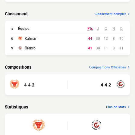
Classement
Classement complet
#
Équipe
Pts
J
G
N
D
6
Kalmar
44
30
12
8
10
9
Örebro
41
30
11
8
11
Compositions
Compositions Officielles
4-4-2
4-4-2
Statistiques
Plus de stats