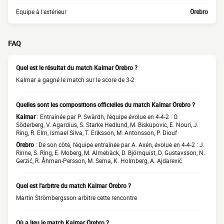
Equipe à l'extérieur
Örebro
FAQ
Quel est le résultat du match Kalmar Örebro ?
Kalmar a gagné le match sur le score de 3-2
Quelles sont les compositions officielles du match Kalmar Örebro ?
Kalmar
: Entraînée par P. Swärdh, l'équipe évolue en 4-4-2 : O.
Söderberg, V. Agardius, S. Starke Hedlund, M. Biskupovic, E. Nouri, J.
Ring, R. Elm, Ismael Silva, T. Eriksson, M. Antonsson, P. Diouf
Örebro
: De son côté, l'équipe entraînée par A. Axén, évolue en 4-4-2 : J.
Rinne, S. Ring, E. Moberg, M. Almebäck, D. Björnquist, D. Gustavsson, N.
Gerzić, R. Åhman-Persson, M. Sema, K. Holmberg, A. Ajdarević
Quel est l'arbitre du match Kalmar Örebro ?
Martin Strömbergsson arbitre cette rencontre
Où a lieu le match Kalmar Örebro ?