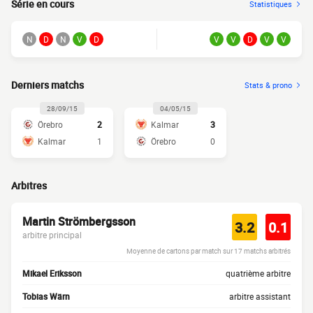
Série en cours
Statistiques
N
D
N
V
D
V
V
D
V
V
Derniers matchs
Stats & prono
28/09/15
04/05/15
Örebro
2
Kalmar
3
Kalmar
1
Örebro
0
Arbitres
Martin Strömbergsson
3.2
0.1
arbitre principal
Moyenne de cartons par match sur 17 matchs arbitrés
Mikael Eriksson
quatrième arbitre
Tobias Wärn
arbitre assistant