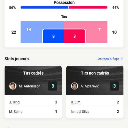
Possession
56%
44%
Tirs
14
7
22
10
8
3
Stats joueurs
Les tops & flops
Tirs cadrés
Tirs non cadrés
3
3
M. Antonsson
A. Ajdarević
J. Ring
2
R. Elm
2
M. Sema
1
Ismael Silva
2