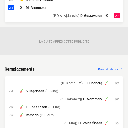
M. Antonsson
33'
(P.D A. Ajdarević)
D. Gustavsson
22'
LA SUITE APRÈS CETTE PUBLICITÉ
Remplacements
Onze de départ
(D. Björnquist)
J. Lundberg
88'
S. Ingelsson
(J. Ring)
84'
(K. Holmberg)
D. Nordmark
82'
C. Johansson
(R. Elm)
68'
Romário
(P. Diouf)
56'
(S. Ring)
H. Valgarðsson
56'