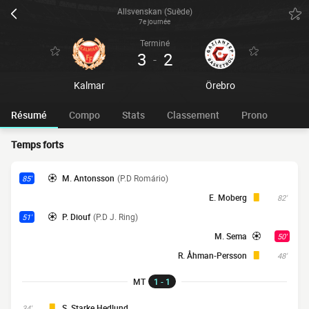
Allsvenskan (Suède)
7e journée
Terminé
3
2
-
Kalmar
Örebro
Résumé
Compo
Stats
Classement
Prono
Temps forts
M. Antonsson
(P.D Romário)
85'
E. Moberg
82'
P. Diouf
(P.D J. Ring)
51'
M. Sema
50'
R. Åhman-Persson
48'
MT
1 - 1
S. Starke Hedlund
34'