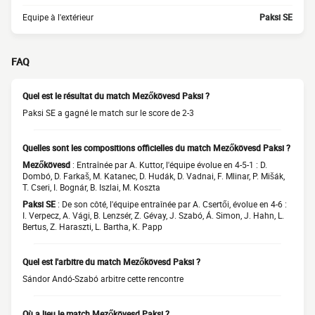
Equipe à l'extérieur
Paksi SE
FAQ
Quel est le résultat du match Mezőkövesd Paksi ?
Paksi SE a gagné le match sur le score de 2-3
Quelles sont les compositions officielles du match Mezőkövesd Paksi ?
Mezőkövesd
: Entraînée par A. Kuttor, l'équipe évolue en 4-5-1 : D.
Dombó, D. Farkaš, M. Katanec, D. Hudák, D. Vadnai, F. Mlinar, P. Mišák,
T. Cseri, I. Bognár, B. Iszlai, M. Koszta
Paksi SE
: De son côté, l'équipe entraînée par A. Csertői, évolue en 4-6 :
I. Verpecz, A. Vági, B. Lenzsér, Z. Gévay, J. Szabó, Á. Simon, J. Hahn, L.
Bertus, Z. Haraszti, L. Bartha, K. Papp
Quel est l'arbitre du match Mezőkövesd Paksi ?
Sándor Andó-Szabó arbitre cette rencontre
Où a lieu le match Mezőkövesd Paksi ?