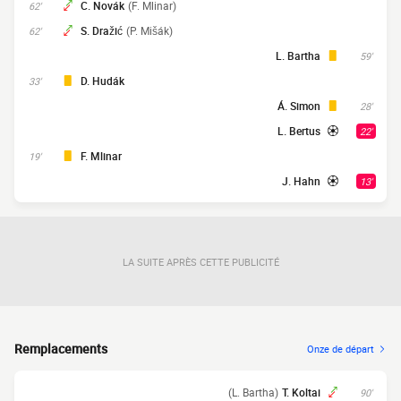
C. Novák
(F. Mlinar)
62'
S. Dražić
(P. Mišák)
62'
L. Bartha
59'
D. Hudák
33'
Á. Simon
28'
L. Bertus
22'
F. Mlinar
19'
J. Hahn
13'
LA SUITE APRÈS CETTE PUBLICITÉ
Remplacements
Onze de départ
(L. Bartha)
T. Koltai
90'