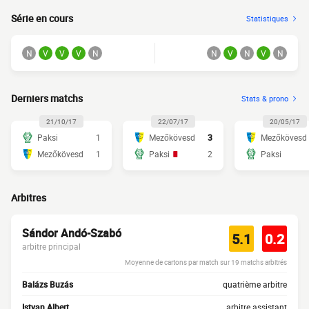
Série en cours
Statistiques
N
V
V
V
N
N
V
N
V
N
Derniers matchs
Stats & prono
21/10/17
22/07/17
20/05/17
Paksi
1
Mezőkövesd
3
Mezőkövesd
Mezőkövesd
1
Paksi
2
Paksi
Arbitres
Sándor Andó-Szabó
5.1
0.2
arbitre principal
Moyenne de cartons par match sur 19 matchs arbitrés
Balázs Buzás
quatrième arbitre
Istvan Albert
arbitre assistant