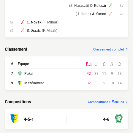
(Z. Haraszti)
D. Kulcsár
84'
(J. Hahn)
A. Simon
76'
C. Novák
(F. Mlinar)
62'
S. Dražić
(P. Mišák)
62'
Classement
Classement complet
#
Équipe
Pts
J
G
N
D
7
Paksi
42
33
11
9
13
9
Mezőkövesd
37
33
9
10
14
Compositions
Compositions Officielles
4-5-1
4-6