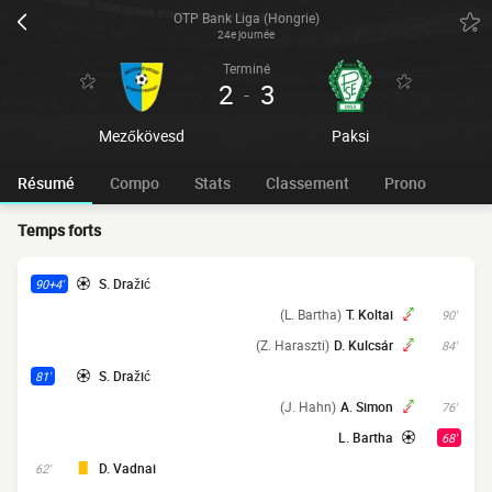
OTP Bank Liga (Hongrie)
24e journée
Terminé
2
3
-
Mezőkövesd
Paksi
Résumé
Compo
Stats
Classement
Prono
Temps forts
S. Dražić
90+4'
(L. Bartha)
T. Koltai
90'
(Z. Haraszti)
D. Kulcsár
84'
S. Dražić
81'
(J. Hahn)
A. Simon
76'
L. Bartha
68'
D. Vadnai
62'