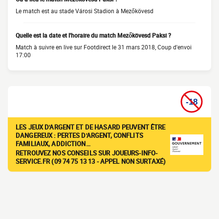
Le match est au stade Városi Stadion à Mezőkövesd
Quelle est la date et l'horaire du match Mezőkövesd Paksi ?
Match à suivre en live sur Footdirect le 31 mars 2018, Coup d'envoi
17:00
LES JEUX D'ARGENT ET DE HASARD PEUVENT ÊTRE
DANGEREUX : PERTES D'ARGENT, CONFLITS
FAMILIAUX, ADDICTION…
RETROUVEZ NOS CONSEILS SUR JOUEURS-INFO-
SERVICE.FR (09 74 75 13 13 - APPEL NON SURTAXÉ)