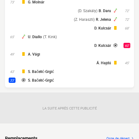
G. Molnár
73'
(D. Szakály)
B. Daru
72'
(Z. Haraszti)
R. Jelena
72'
D. Kulcsár
68'
U. Diallo
(T. Kink)
65'
D. Kulcsár
60'
A. Vági
49'
Á. Hajdú
45'
S. Bačelić-Grgić
43'
S. Bačelić-Grgić
33'
LA SUITE APRÈS CETTE PUBLICITÉ
Remplacements
Onze de départ