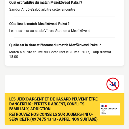
Quel est l'arbitre du match Mezőkövesd Paksi ?
Sándor Andó-Szabó arbitre cette rencontre
Où a lieu le match Mezőkövesd Paksi ?
Le match est au stade Városi Stadion à Mezőkövesd
Quelle est la date et l'horaire du match Mezőkövesd Paksi ?
Match à suivre en live sur Footdirect le 20 mai 2017, Coup d'envoi
18:00
LES JEUX D'ARGENT ET DE HASARD PEUVENT ÊTRE
DANGEREUX : PERTES D'ARGENT, CONFLITS
FAMILIAUX, ADDICTION…
RETROUVEZ NOS CONSEILS SUR JOUEURS-INFO-
SERVICE.FR (09 74 75 13 13 - APPEL NON SURTAXÉ)