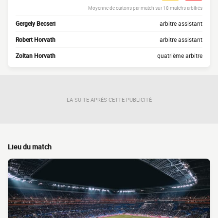
Moyenne de cartons par match sur 18 matchs arbitrés
Gergely Becseri
arbitre assistant
Robert Horvath
arbitre assistant
Zoltan Horvath
quatrième arbitre
LA SUITE APRÈS CETTE PUBLICITÉ
Lieu du match