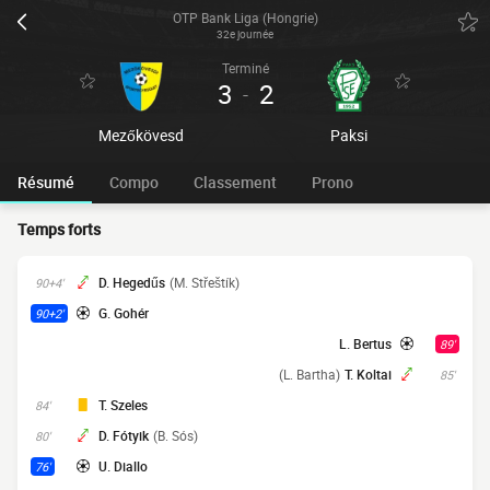
OTP Bank Liga (Hongrie)
32e journée
Terminé
3
2
-
Mezőkövesd
Paksi
Résumé
Compo
Classement
Prono
Temps forts
D. Hegedűs
(M. Střeštík)
90+4'
G. Gohér
90+2'
L. Bertus
89'
(L. Bartha)
T. Koltai
85'
T. Szeles
84'
D. Fótyik
(B. Sós)
80'
U. Diallo
76'