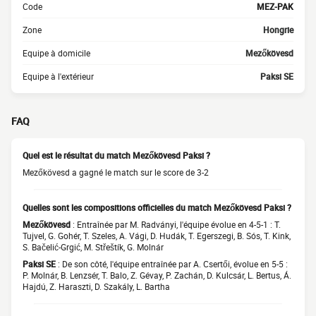
Code
MEZ-PAK
Zone
Hongrie
Equipe à domicile
Mezőkövesd
Equipe à l'extérieur
Paksi SE
FAQ
Quel est le résultat du match Mezőkövesd Paksi ?
Mezőkövesd a gagné le match sur le score de 3-2
Quelles sont les compositions officielles du match Mezőkövesd Paksi ?
Mezőkövesd
: Entraînée par M. Radványi, l'équipe évolue en 4-5-1 : T.
Tujvel, G. Gohér, T. Szeles, A. Vági, D. Hudák, T. Egerszegi, B. Sós, T. Kink,
S. Bačelić-Grgić, M. Střeštík, G. Molnár
Paksi SE
: De son côté, l'équipe entraînée par A. Csertői, évolue en 5-5 :
P. Molnár, B. Lenzsér, T. Balo, Z. Gévay, P. Zachán, D. Kulcsár, L. Bertus, Á.
Hajdú, Z. Haraszti, D. Szakály, L. Bartha