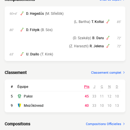
D. Hegedűs
(M. Střeštík)
90+4'
(L. Bartha)
T. Koltai
85'
D. Fótyik
(B. Sós)
80'
(D. Szakály)
B. Daru
72'
(Z. Haraszti)
R. Jelena
72'
U. Diallo
(T. Kink)
65'
Classement
Classement complet
#
Équipe
Pts
J
G
N
D
5
Paksi
45
33
11
12
10
9
Mezőkövesd
40
33
10
10
13
Compositions
Compositions Officielles