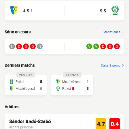
4-5-1
5-5
Série en cours
Statistiques
N
D
D
D
N
V
V
D
D
D
Derniers matchs
Stats & prono
25/02/17
21/09/16
Paksi
5
Mezőkövesd
1
Mezőkövesd
0
Paksi
3
Arbitres
Sándor Andó-Szabó
4.7
0.4
arbitre principal