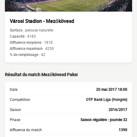
Városi Stadion - Mezőkövesd
Surface :
pelouse naturelle
Capacité :
4183
Affluence moyenne :
1818
Affluence maximum :
4250
% de remplissage :
42
Résultat du match Mezőkövesd Paksi
Date
20 mai 2017 18:00
Compétition
OTP Bank Liga (Hongrie)
Saison
2016/2017
Phase
Saison régulière - journée 32
Affluence du match
1390