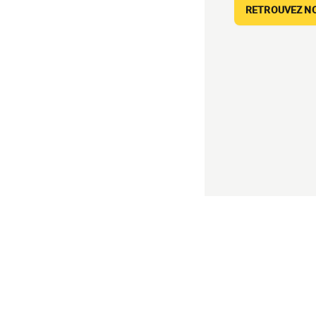
RETROUVEZ NOS
Liens utiles