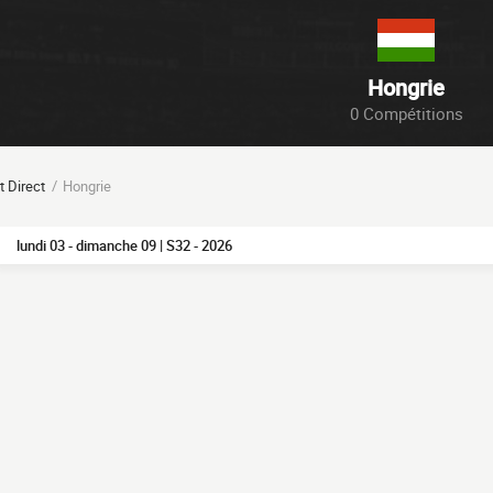
Hongrie
0 Compétitions
t Direct
Hongrie
lundi 03 - dimanche 09 | S32 - 2026