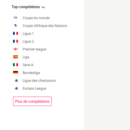
Top compétitions
Coupe du monde
Coupe d'Afrique des Nations
Ligue 1
Ligue 2
Premier league
Liga
Serie A
Bundesliga
Ligue des champions
Europa League
Plus de compétitions