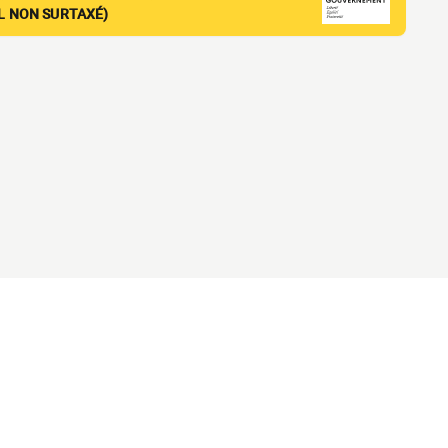
EL NON SURTAXÉ)