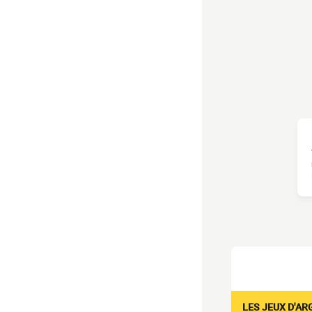
LES JEUX D'AR