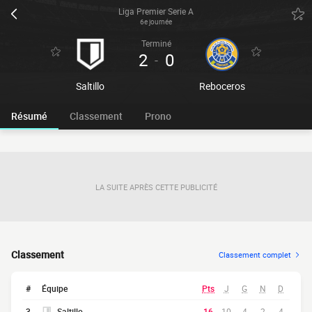
Liga Premier Serie A
6e journée
Terminé
2
0
-
Saltillo
Reboceros
Résumé
Classement
Prono
LA SUITE APRÈS CETTE PUBLICITÉ
Classement
Classement complet
#
Équipe
Pts
J
G
N
D
3
Saltillo
16
10
4
2
4