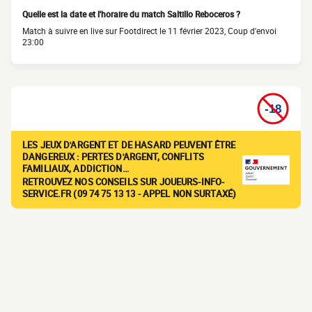
Quelle est la date et l'horaire du match Saltillo Reboceros ?
Match à suivre en live sur Footdirect le 11 février 2023, Coup d'envoi
23:00
LES JEUX D'ARGENT ET DE HASARD PEUVENT ÊTRE
DANGEREUX : PERTES D'ARGENT, CONFLITS
FAMILIAUX, ADDICTION…
RETROUVEZ NOS CONSEILS SUR JOUEURS-INFO-
SERVICE.FR (09 74 75 13 13 - APPEL NON SURTAXÉ)