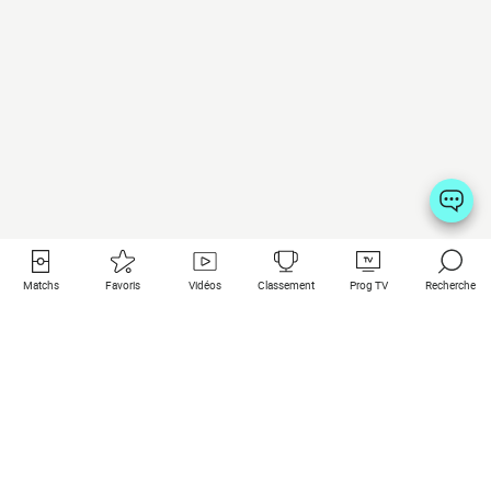
Matchs
Favoris
Vidéos
Classement
Prog TV
Recherche
Liens utiles
Clubs à la une
Tous les matchs
PSG