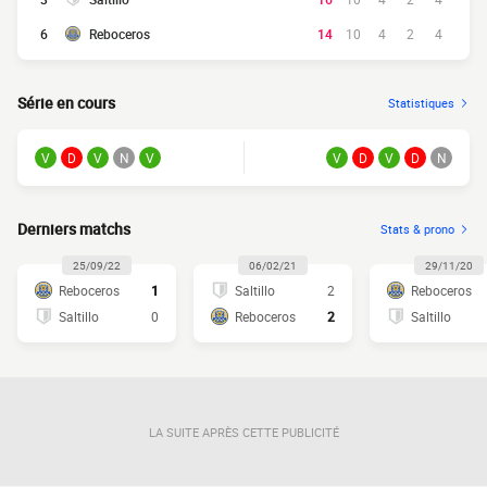
6
Reboceros
14
10
4
2
4
Série en cours
Statistiques
V
D
V
N
V
V
D
V
D
N
Derniers matchs
Stats & prono
25/09/22
06/02/21
29/11/20
Reboceros
1
Saltillo
2
Reboceros
Saltillo
0
Reboceros
2
Saltillo
LA SUITE APRÈS CETTE PUBLICITÉ