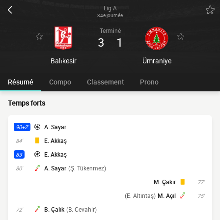
Lig A
34e journée
Terminé
3
1
-
Balıkesir
Ümraniye
Résumé
Compo
Classement
Prono
Temps forts
A. Sayar
90+2'
E. Akkaş
84'
E. Akkaş
83'
A. Sayar
(Ş. Tükenmez)
80'
M. Çakır
77'
(E. Altıntaş)
M. Açıl
75'
B. Çalık
(B. Cevahir)
72'