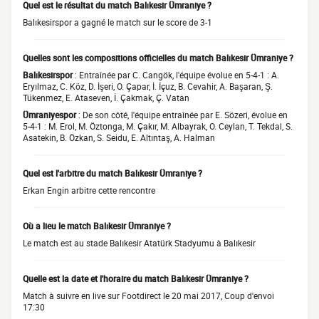
Quel est le résultat du match Balıkesir Ümraniye ?
Balıkesirspor a gagné le match sur le score de 3-1
Quelles sont les compositions officielles du match Balıkesir Ümraniye ?
Balıkesirspor
: Entraînée par C. Cangök, l'équipe évolue en 5-4-1 : A.
Eryılmaz, C. Köz, D. İşeri, O. Çapar, İ. İçuz, B. Cevahir, A. Başaran, Ş.
Tükenmez, E. Ataseven, İ. Çakmak, Ç. Vatan
Ümraniyespor
: De son côté, l'équipe entraînée par E. Sözeri, évolue en
5-4-1 : M. Erol, M. Öztonga, M. Çakır, M. Albayrak, O. Ceylan, T. Tekdal, S.
Asatekin, B. Özkan, S. Seidu, E. Altıntaş, A. Halman
Quel est l'arbitre du match Balıkesir Ümraniye ?
Erkan Engin arbitre cette rencontre
Où a lieu le match Balıkesir Ümraniye ?
Le match est au stade Balıkesir Atatürk Stadyumu à Balıkesir
Quelle est la date et l'horaire du match Balıkesir Ümraniye ?
Match à suivre en live sur Footdirect le 20 mai 2017, Coup d'envoi
17:30