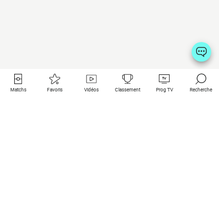
Matchs
Favoris
Vidéos
Classement
Prog TV
Recherche
Liens utiles
Clubs à la une
Tous les matchs
PSG
Matchs en live
Bayern Munich
Derniers résultats
Real Madrid
Matchs à venir
Inter
Match en streaming
Juventus