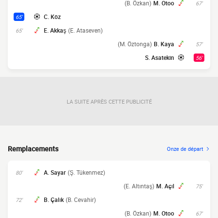
(B. Özkan)
M. Otoo
67'
C. Köz
65'
E. Akkaş
(E. Ataseven)
65'
(M. Öztonga)
B. Kaya
57'
S. Asatekin
56'
LA SUITE APRÈS CETTE PUBLICITÉ
Remplacements
Onze de départ
A. Sayar
(Ş. Tükenmez)
80'
(E. Altıntaş)
M. Açıl
75'
B. Çalık
(B. Cevahir)
72'
(B. Özkan)
M. Otoo
67'