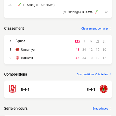
E. Akkaş
(E. Ataseven)
65'
(M. Öztonga)
B. Kaya
57'
Classement
Classement complet
#
Équipe
Pts
J
G
N
D
8
Ümraniye
48
34
12
12
10
9
Balıkesir
42
34
10
12
12
Compositions
Compositions Officielles
5-4-1
5-4-1
Série en cours
Statistiques