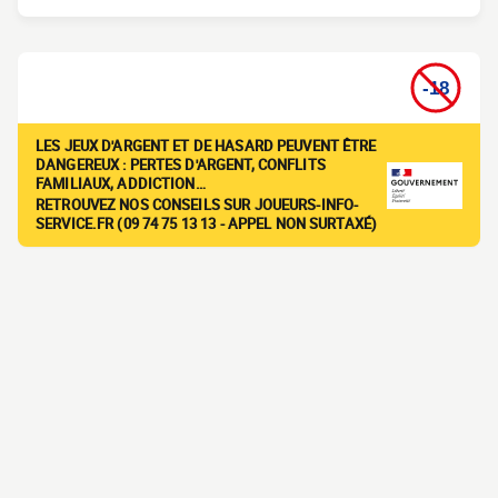
LES JEUX D'ARGENT ET DE HASARD PEUVENT ÊTRE
DANGEREUX : PERTES D'ARGENT, CONFLITS
FAMILIAUX, ADDICTION…
RETROUVEZ NOS CONSEILS SUR JOUEURS-INFO-
SERVICE.FR (09 74 75 13 13 - APPEL NON SURTAXÉ)