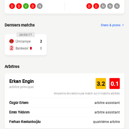
D
D
V
D
N
D
D
N
N
N
Derniers matchs
Stats & prono
26/03/17
Ümraniye
2
Balıkesir
0
Arbitres
Erkan Engin
3.2
0.1
arbitre principal
Moyenne de cartons par match sur 9 matchs arbitrés
Özgür Ertem
arbitre assistant
Emin Yıldırım
arbitre assistant
Ferhan Kestanlıoğlu
quatrième arbitre