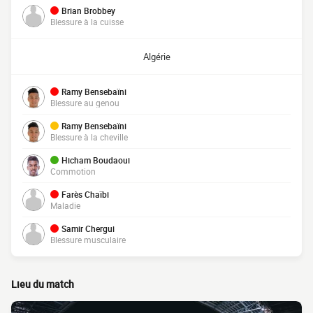
Brian Brobbey
Blessure à la cuisse
Algérie
Ramy Bensebaïni
Blessure au genou
Ramy Bensebaïni
Blessure à la cheville
Hicham Boudaoui
Commotion
Farès Chaïbi
Maladie
Samir Chergui
Blessure musculaire
Lieu du match