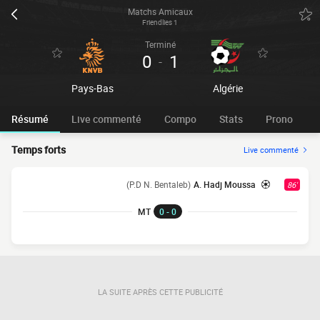
Matchs Amicaux
Friendlies 1
Terminé
0
1
-
Pays-Bas
Algérie
Résumé
Live commenté
Compo
Stats
Prono
Temps forts
Live commenté
(P.D N. Bentaleb)
A. Hadj Moussa
86'
MT
0 - 0
LA SUITE APRÈS CETTE PUBLICITÉ