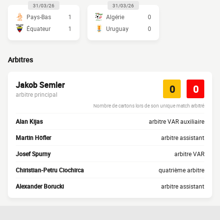
31/03/26
31/03/26
Pays-Bas
1
Algérie
0
Équateur
1
Uruguay
0
Arbitres
Jakob Semler
0
0
arbitre principal
Nombre de cartons lors de son unique match arbitré
Alan Kijas
arbitre VAR auxiliaire
Martin Höfler
arbitre assistant
Josef Spurny
arbitre VAR
Chiristian-Petru Ciochirca
quatrième arbitre
Alexander Borucki
arbitre assistant