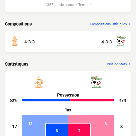
1355 participants
–
Terminé
Compositions
Compositions Officielles
4-3-3
4-3-3
Statistiques
Plus de stats
Possession
53%
47%
Tirs
11
6
17
8
6
2