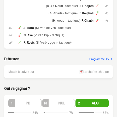
(R. Aït-Nouri - tactique)
J. Hadjam
46'
(A. Abada - tactique)
R. Belghali
46'
(H. Aouar - tactique)
F. Chaïbi
46'
J. Hato
(M. van de Ven - tactique)
46'
N. Aké
(V. van Dijk - tactique)
46'
R. Roefs
(B. Verbruggen - tactique)
46'
Diffusion
Programme TV
Match à suivre sur
La chaîne L'équipe
Qui va gagner ?
1
PB
N
NUL
2
ALG
24%
7%
68%