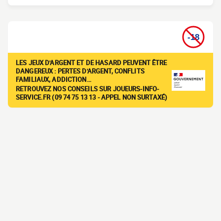
LES JEUX D'ARGENT ET DE HASARD PEUVENT ÊTRE
DANGEREUX : PERTES D'ARGENT, CONFLITS
FAMILIAUX, ADDICTION…
RETROUVEZ NOS CONSEILS SUR JOUEURS-INFO-
SERVICE.FR (09 74 75 13 13 - APPEL NON SURTAXÉ)