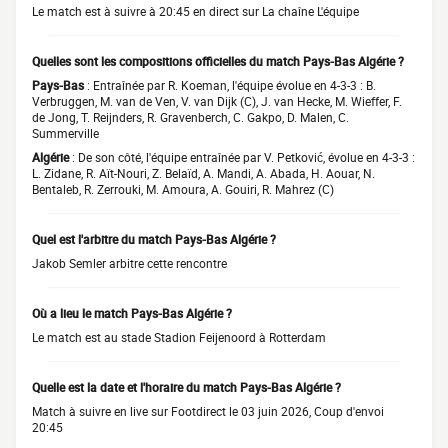
Le match est à suivre à 20:45 en direct sur La chaîne L'équipe
Quelles sont les compositions officielles du match Pays-Bas Algérie ?
Pays-Bas
: Entraînée par R. Koeman, l'équipe évolue en 4-3-3 : B.
Verbruggen, M. van de Ven, V. van Dijk (C), J. van Hecke, M. Wieffer, F.
de Jong, T. Reijnders, R. Gravenberch, C. Gakpo, D. Malen, C.
Summerville
Algérie
: De son côté, l'équipe entraînée par V. Petković, évolue en 4-3-3 :
L. Zidane, R. Aït-Nouri, Z. Belaïd, A. Mandi, A. Abada, H. Aouar, N.
Bentaleb, R. Zerrouki, M. Amoura, A. Gouiri, R. Mahrez (C)
Quel est l'arbitre du match Pays-Bas Algérie ?
Jakob Semler arbitre cette rencontre
Où a lieu le match Pays-Bas Algérie ?
Le match est au stade Stadion Feijenoord à Rotterdam
Quelle est la date et l'horaire du match Pays-Bas Algérie ?
Match à suivre en live sur Footdirect le 03 juin 2026, Coup d'envoi
20:45