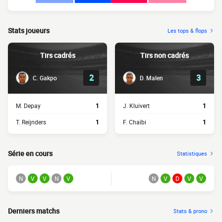
Stats joueurs
Les tops & flops
Tirs cadrés
Tirs non cadrés
2
3
C. Gakpo
D. Malen
M. Depay
1
J. Kluivert
1
T. Reijnders
1
F. Chaïbi
1
Série en cours
Statistiques
N
V
V
N
V
N
V
D
V
V
Derniers matchs
Stats & prono