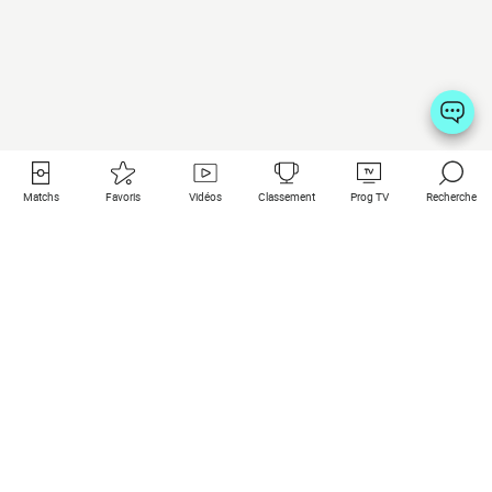
Matchs
Favoris
Vidéos
Classement
Prog TV
Recherche
Liens utiles
Clubs à la une
Tous les matchs
PSG
Matchs en live
Bayern Munich
Derniers résultats
Real Madrid
Matchs à venir
Inter
Match en streaming
Juventus