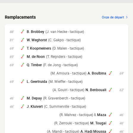
Remplacements
Onze de départ
B. Brobbey
(J. van Hecke - tactique)
88'
W. Weghorst
(C. Gakpo - tactique)
81'
T. Koopmeiners
(D. Malen - tactique)
69'
M. de Roon
(T. Reijnders - tactique)
69'
Q. Timber
(F. de Jong - tactique)
69'
(M. Amoura - tactique)
A. Boulbina
69'
L. Geertruida
(M. Wieffer - tactique)
69'
(A. Gouiri - tactique)
N. Benbouali
63'
M. Depay
(R. Gravenberch - tactique)
46'
J. Kluivert
(C. Summerville - tactique)
46'
(R. Mahrez - tactique)
I. Maza
46'
(R. Zerrouki - tactique)
M. Tougaï
46'
(A. Mandi - tactique)
A. Hadj Moussa
46'