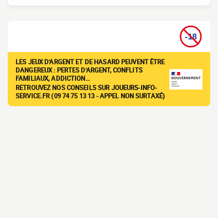
LES JEUX D'ARGENT ET DE HASARD PEUVENT ÊTRE
DANGEREUX : PERTES D'ARGENT, CONFLITS
FAMILIAUX, ADDICTION…
RETROUVEZ NOS CONSEILS SUR JOUEURS-INFO-
SERVICE.FR (09 74 75 13 13 - APPEL NON SURTAXÉ)