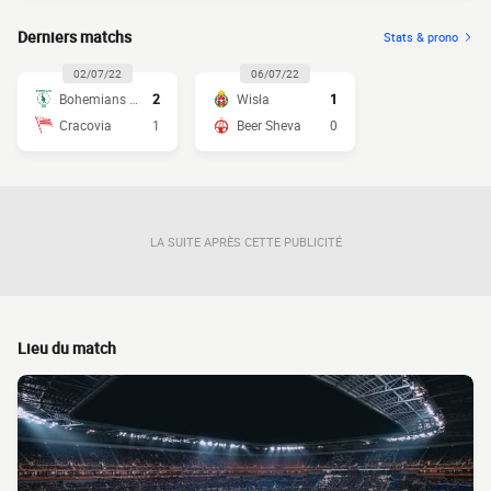
Derniers matchs
Stats & prono
02/07/22
06/07/22
Bohemians 1905
2
Wisła
1
Cracovia
1
Beer Sheva
0
LA SUITE APRÈS CETTE PUBLICITÉ
Lieu du match