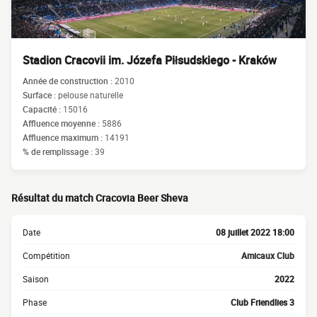
Stadion Cracovii im. Józefa Piłsudskiego - Kraków
Année de construction :
2010
Surface :
pelouse naturelle
Capacité :
15016
Affluence moyenne :
5886
Affluence maximum :
14191
% de remplissage :
39
Résultat du match Cracovia Beer Sheva
Date
08 juillet 2022 18:00
Compétition
Amicaux Club
Saison
2022
Phase
Club Friendlies 3