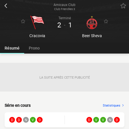
Amicaux Club
Club Friendlies 3
Terminé
2
1
-
Cracovia
Beer Sheva
Résumé
Prono
LA SUITE APRÈS CETTE PUBLICITÉ
Série en cours
Statistiques
D
D
N
V
D
D
V
V
N
D