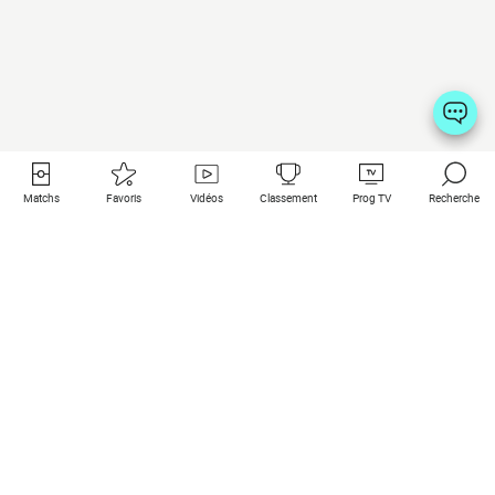
Matchs
Favoris
Vidéos
Classement
Prog TV
Recherche
Liens utiles
Clubs à la une
Tous les matchs
PSG
Matchs en live
Bayern Munich
Derniers résultats
Real Madrid
Matchs à venir
Inter
Match en streaming
Juventus