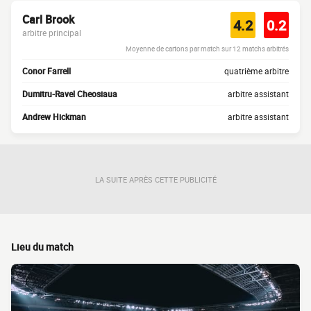
Carl Brook
4.2
0.2
arbitre principal
Moyenne de cartons par match sur 12 matchs arbitrés
Conor Farrell
quatrième arbitre
Dumitru-Ravel Cheosiaua
arbitre assistant
Andrew Hickman
arbitre assistant
LA SUITE APRÈS CETTE PUBLICITÉ
Lieu du match