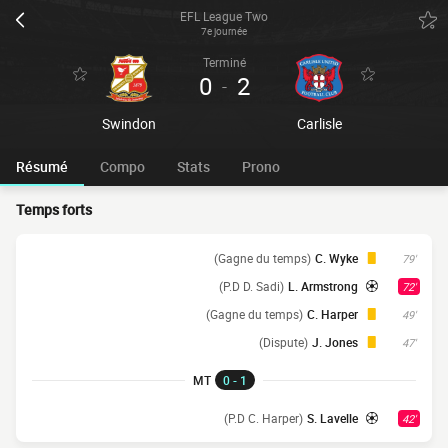
EFL League Two
7e journée
Terminé
0
2
-
Swindon
Carlisle
Résumé
Compo
Stats
Prono
Temps forts
(Gagne du temps)
C. Wyke
79'
(P.D D. Sadi)
L. Armstrong
72'
(Gagne du temps)
C. Harper
49'
(Dispute)
J. Jones
47'
MT
0 - 1
(P.D C. Harper)
S. Lavelle
42'