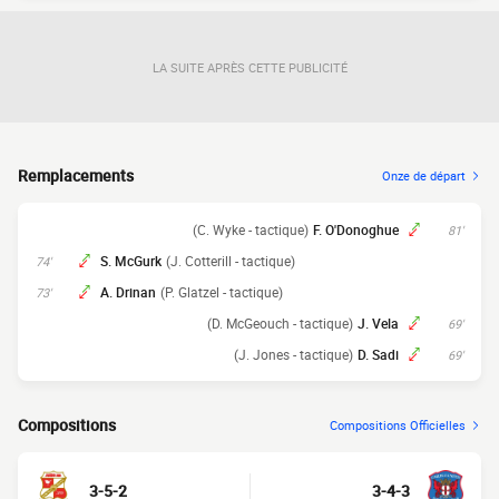
LA SUITE APRÈS CETTE PUBLICITÉ
Remplacements
Onze de départ
(C. Wyke - tactique)
F. O'Donoghue
81'
S. McGurk
(J. Cotterill - tactique)
74'
A. Drinan
(P. Glatzel - tactique)
73'
(D. McGeouch - tactique)
J. Vela
69'
(J. Jones - tactique)
D. Sadi
69'
Compositions
Compositions Officielles
3-5-2
3-4-3