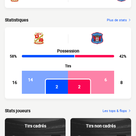
Statistiques
Plus de stats
Possession
58%
42%
Tirs
14
6
16
8
2
2
Stats joueurs
Les tops & flops
Tirs cadrés
Tirs non cadrés