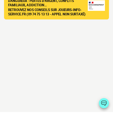
DANGEREUX : PERTES D'ARGENT, CONFLITS
FAMILIAUX, ADDICTION…
RETROUVEZ NOS CONSEILS SUR JOUEURS-INFO-
SERVICE.FR (09 74 75 13 13 - APPEL NON SURTAXÉ)