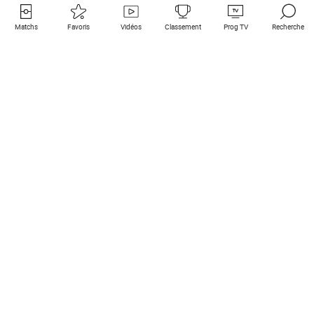
Matchs
Favoris
Vidéos
Classement
Prog TV
Recherche
Liens utiles
Clubs à la une
Tous les matchs
PSG
Matchs en live
Bayern Munich
Derniers résultats
Real Madrid
Matchs à venir
Inter
Match en streaming
Juventus
Contact
Manchester City
Mentions légales
Manchester United
Les amis de Foot Direct
Liverpool
Les guides de Foot Direct