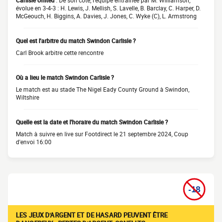
Carlisle United
: De son côté, l'équipe entraînée par M. Williamson,
évolue en 3-4-3 : H. Lewis, J. Mellish, S. Lavelle, B. Barclay, C. Harper, D.
McGeouch, H. Biggins, A. Davies, J. Jones, C. Wyke (C), L. Armstrong
Quel est l'arbitre du match Swindon Carlisle ?
Carl Brook arbitre cette rencontre
Où a lieu le match Swindon Carlisle ?
Le match est au stade The Nigel Eady County Ground à Swindon,
Wiltshire
Quelle est la date et l'horaire du match Swindon Carlisle ?
Match à suivre en live sur Footdirect le 21 septembre 2024, Coup
d'envoi 16:00
LES JEUX D'ARGENT ET DE HASARD PEUVENT ÊTRE