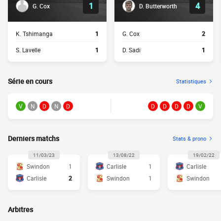
1
4
G. Cox
D. Butterworth
K. Tshimanga
1
G. Cox
2
S. Lavelle
1
D. Sadi
1
Série en cours
Statistiques
V
N
D
N
D
D
D
D
D
V
Derniers matchs
Stats & prono
11/03/23
13/08/22
19/02/22
Swindon
1
Carlisle
1
Carlisle
Carlisle
2
Swindon
1
Swindon
Arbitres