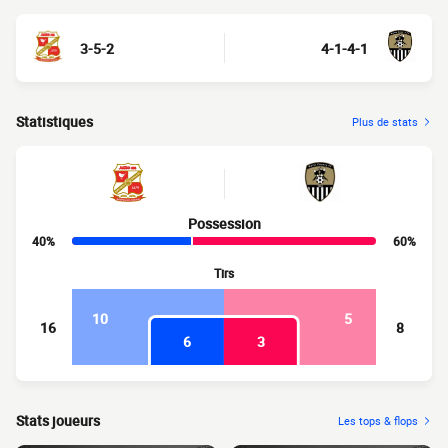
3-5-2
4-1-4-1
Statistiques
Plus de stats
Possession
40%
60%
Tirs
10
5
16
8
6
3
Stats joueurs
Les tops & flops