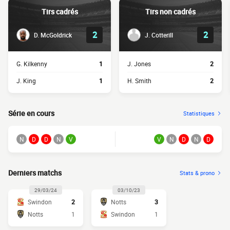
Tirs cadrés
Tirs non cadrés
2
2
D. McGoldrick
J. Cotterill
G. Kilkenny
1
J. Jones
2
J. King
1
H. Smith
2
Série en cours
Statistiques
N
D
D
N
V
V
N
D
N
D
Derniers matchs
Stats & prono
29/03/24
03/10/23
Swindon
2
Notts
3
Notts
1
Swindon
1