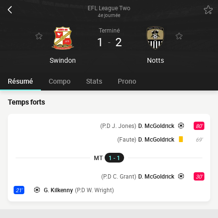
EFL League Two
4e journée
Terminé
1
2
-
Swindon
Notts
Résumé
Compo
Stats
Prono
Temps forts
(P.D J. Jones)
D. McGoldrick
80'
(Faute)
D. McGoldrick
69'
MT
1 - 1
(P.D C. Grant)
D. McGoldrick
30'
G. Kilkenny
(P.D W. Wright)
21'