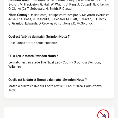
Swindon Town
: Entraînée par M. Kennedy, l'équipe évolue en 3-5-2 : J.
Bycroft, M. Freckleton, G. Hall, W. Wright, J. King, J. Cotterill, G. Kilkenny,
O. Clarke (C), T. Sobowale, H. Smith, P. Glatzel
Notts County
: De son côté, l'équipe entraînée par S. Maynard, évolue en
4-1-4-1 : A. Bass, N. Tsaroulla, J. Bedeau, M. Platt, L. Macari, J. Hinchy,
C. Grant, C. Edwards, D. Crowley (C), J. Jones, D. McGoldrick
Quel est l'arbitre du match Swindon Notts ?
Dale Baines arbitre cette rencontre
Où a lieu le match Swindon Notts ?
Le match est au stade The Nigel Eady County Ground à Swindon,
Wiltshire
Quelle est la date et l'horaire du match Swindon Notts ?
Match à suivre en live sur Footdirect le 31 août 2024, Coup d'envoi
16:00