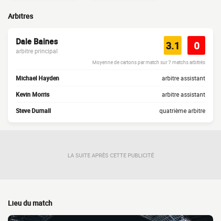
Arbitres
Dale Baines
3.1
0
arbitre principal
Moyenne de cartons par match sur 7 matchs arbitrés
Michael Hayden
arbitre assistant
Kevin Morris
arbitre assistant
Steve Durnall
quatrième arbitre
LA SUITE APRÈS CETTE PUBLICITÉ
Lieu du match