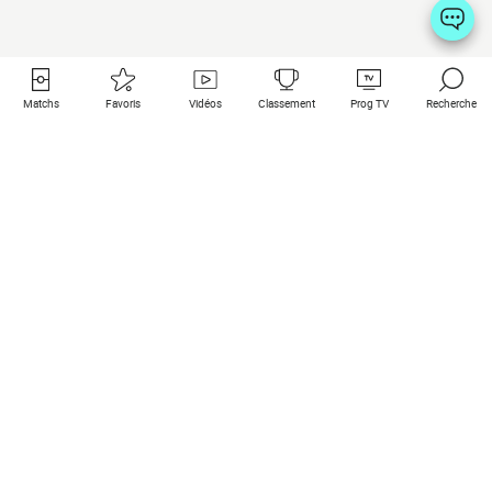
Matchs
Favoris
Vidéos
Classement
Prog TV
Recherche
Liens utiles
Clubs à la une
Tous les matchs
PSG
Matchs en live
Bayern Munich
Derniers résultats
Real Madrid
Matchs à venir
Inter
Match en streaming
Juventus
Contact
Manchester City
Mentions légales
Manchester United
Les amis de Foot Direct
Liverpool
Les guides de Foot Direct