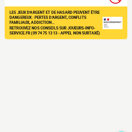
LES JEUX D'ARGENT ET DE HASARD PEUVENT ÊTRE
DANGEREUX : PERTES D'ARGENT, CONFLITS
FAMILIAUX, ADDICTION…
RETROUVEZ NOS CONSEILS SUR JOUEURS-INFO-
SERVICE.FR (09 74 75 13 13 - APPEL NON SURTAXÉ)