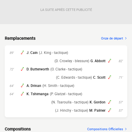
LA SUITE APRÈS CETTE PUBLICITÉ
Remplacements
Onze de départ
J. Cain
(J. King - tactique)
89'
(D. Crowley - blessure)
G. Abbott
82'
D. Butterworth
(O. Clarke - tactique)
72'
(C. Edwards - tactique)
C. Scott
71'
A. Drinan
(H. Smith - tactique)
64'
K. Tshimanga
(P. Glatzel - tactique)
64'
(N. Tsaroulla - tactique)
K. Gordon
57'
(J. Hinchy - tactique)
M. Palmer
57'
Compositions
Compositions Officielles