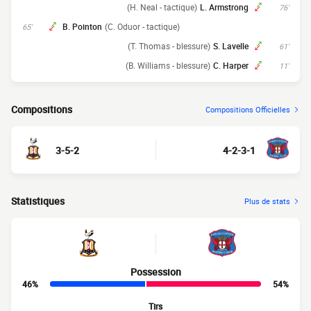
(H. Neal - tactique)
L. Armstrong
76'
B. Pointon
(C. Oduor - tactique)
65'
(T. Thomas - blessure)
S. Lavelle
61'
(B. Williams - blessure)
C. Harper
11'
Compositions
Compositions Officielles
3-5-2
4-2-3-1
Statistiques
Plus de stats
Possession
46%
54%
Tirs