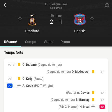
EFL League Two
5e journée
Terminé
2
1
-
Bradford
Carlisle
Résumé
Compo
Stats
Prono
Temps forts
C. Diabate
(Gagne du temps)
90+3'
(Gagne du temps)
D. McGeouch
81'
C. Kelly
(Faute)
78'
A. Cook
(P.D T. Wright)
70'
(Faute)
A. Davies
67'
(Gagne du temps)
B. Barclay
64'
(P.D C. Harper)
H. Neal
58'