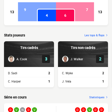
9
7
13
13
4
6
Stats joueurs
Les tops & flops
Tirs cadrés
Tirs non cadrés
3
2
A. Cook
J. Walker
D. Sadi
2
C. Wyke
2
C. Harper
1
J. Vela
1
Série en cours
Statistiques
D
V
N
D
V
D
D
V
D
D