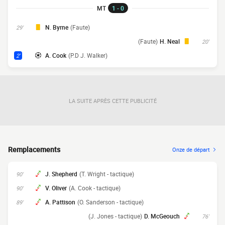
MT
1 - 0
N. Byrne
(Faute)
29'
(Faute)
H. Neal
20'
A. Cook
(P.D J. Walker)
2'
LA SUITE APRÈS CETTE PUBLICITÉ
Remplacements
Onze de départ
J. Shepherd
(T. Wright - tactique)
90'
V. Oliver
(A. Cook - tactique)
90'
A. Pattison
(O. Sanderson - tactique)
89'
(J. Jones - tactique)
D. McGeouch
76'