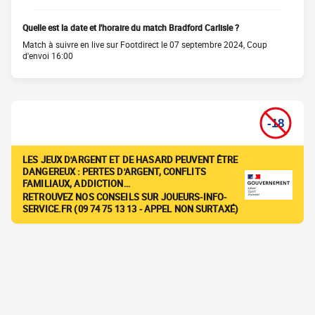
Quelle est la date et l'horaire du match Bradford Carlisle ?
Match à suivre en live sur Footdirect le 07 septembre 2024, Coup
d'envoi 16:00
LES JEUX D'ARGENT ET DE HASARD PEUVENT ÊTRE
DANGEREUX : PERTES D'ARGENT, CONFLITS
FAMILIAUX, ADDICTION…
RETROUVEZ NOS CONSEILS SUR JOUEURS-INFO-
SERVICE.FR (09 74 75 13 13 - APPEL NON SURTAXÉ)