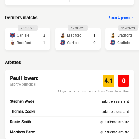
Derniers matchs
Stats & prono
20/05/23
14/05/23
21/03/23
Carlisle
3
Bradford
1
Bradford
Bradford
1
Carlisle
0
Carlisle
Arbitres
Paul Howard
4.1
0
arbitre principal
Moyenne de cartons par match sur 7 matchs arbitrés
Stephen Wade
arbitre assistant
Thomas Cooke
arbitre assistant
Daniel Smith
quatrième arbitre
Matthew Parry
quatrième arbitre