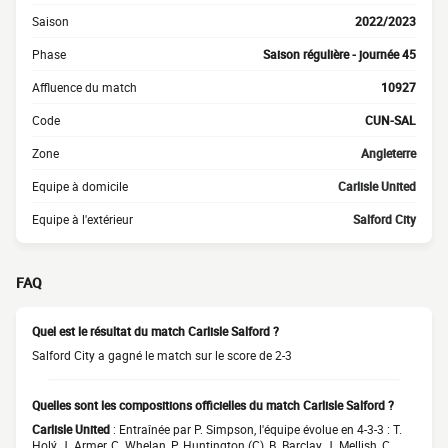
Saison
2022/2023
Phase
Saison régulière - journée 45
Affluence du match
10927
Code
CUN-SAL
Zone
Angleterre
Equipe à domicile
Carlisle United
Equipe à l'extérieur
Salford City
FAQ
Quel est le résultat du match Carlisle Salford ?
Salford City a gagné le match sur le score de 2-3
Quelles sont les compositions officielles du match Carlisle Salford ?
Carlisle United
: Entraînée par P. Simpson, l'équipe évolue en 4-3-3 : T.
Holý, J. Armer, C. Whelan, P. Huntington (C), B. Barclay, J. Mellish, C.