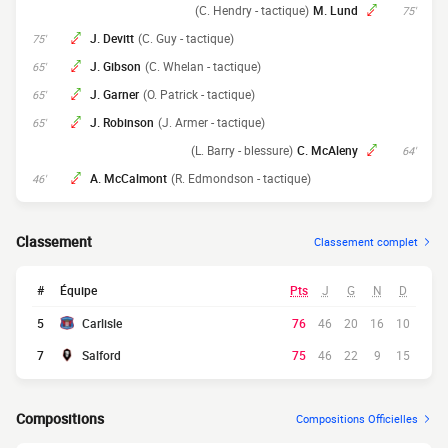
(C. Hendry - tactique)
M. Lund
75'
J. Devitt
(C. Guy - tactique)
75'
J. Gibson
(C. Whelan - tactique)
65'
J. Garner
(O. Patrick - tactique)
65'
J. Robinson
(J. Armer - tactique)
65'
(L. Barry - blessure)
C. McAleny
64'
A. McCalmont
(R. Edmondson - tactique)
46'
Classement
Classement complet
#
Équipe
Pts
J
G
N
D
5
Carlisle
76
46
20
16
10
7
Salford
75
46
22
9
15
Compositions
Compositions Officielles