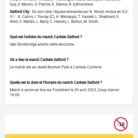
Guy, O. Moxon, O. Patrick, K. Dennis, R. Edmondson
Salford City
: De son côté, l'équipe entraînée par N. Wood, évolue en 4-2-
3-1 : A. Cairns, I. Touray (C), A. Mariappa, T. Vassell, L. Shephard, E.
Watt, S. Mallan, L. Barry, C. Hendry, L. Bolton, M. Smith
Quel est l'arbitre du match Carlisle Salford ?
Seb Stockbridge arbitre cette rencontre
Où a lieu le match Carlisle Salford ?
Le match est au stade Brunton Park à Carlisle, Cumbria
Quelle est la date et l'horaire du match Carlisle Salford ?
Match à suivre en live sur Footdirect le 29 avril 2023, Coup d'envoi
16:00