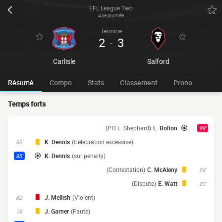
EFL League Two
45e journée
Terminé
2
3
-
Carlisle
Salford
Résumé
Compo
Stats
Classement
Prono
Temps forts
(P.D L. Shephard)
L. Bolton
88'
K. Dennis
(Célébration excessive)
86'
K. Dennis
(sur penalty)
85'
(Contestation)
C. McAleny
84'
(Dispute)
E. Watt
83'
J. Mellish
(Violent)
82'
J. Garner
(Faute)
78'