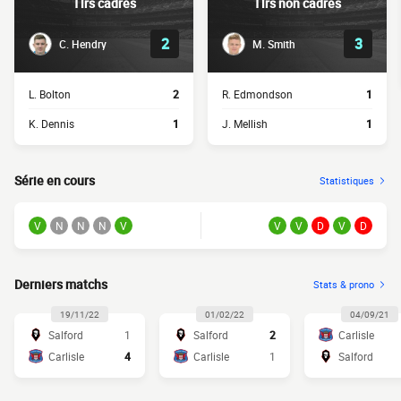
Tirs cadrés
Tirs non cadrés
2
3
C. Hendry
M. Smith
L. Bolton
2
R. Edmondson
1
K. Dennis
1
J. Mellish
1
Série en cours
Statistiques
V
N
N
N
V
V
V
D
V
D
Derniers matchs
Stats & prono
19/11/22
01/02/22
04/09/21
Salford
1
Salford
2
Carlisle
Carlisle
4
Carlisle
1
Salford