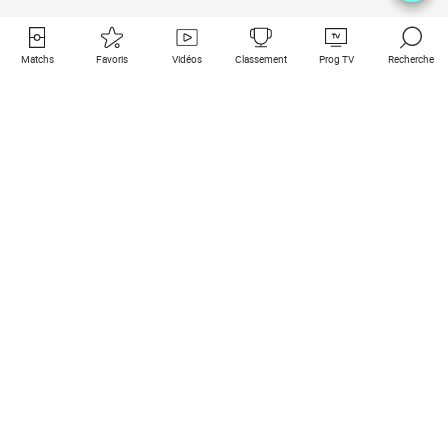
Matchs
Favoris
Vidéos
Classement
Prog TV
Recherche
Liens utiles
Clubs à la une
Tous les matchs
PSG
Matchs en live
Bayern Munich
Derniers résultats
Real Madrid
Matchs à venir
Inter
Match en streaming
Juventus
Contact
Manchester City
Mentions légales
Manchester United
Les amis de Foot Direct
Liverpool
Les guides de Foot Direct