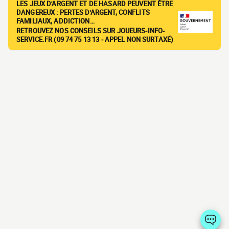
LES JEUX D'ARGENT ET DE HASARD PEUVENT ÊTRE
DANGEREUX : PERTES D'ARGENT, CONFLITS
FAMILIAUX, ADDICTION…
RETROUVEZ NOS CONSEILS SUR JOUEURS-INFO-
SERVICE.FR (09 74 75 13 13 - APPEL NON SURTAXÉ)