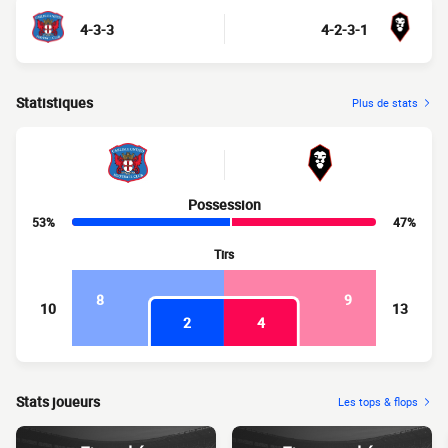
4-3-3
4-2-3-1
Statistiques
Plus de stats
Possession
53%
47%
Tirs
8
9
10
13
2
4
Stats joueurs
Les tops & flops