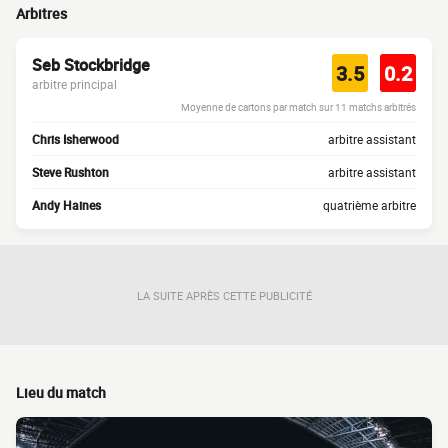
Arbitres
Seb Stockbridge
3.5
0.2
arbitre principal
Moyenne de cartons par match sur 11 matchs arbitrés
Chris Isherwood
arbitre assistant
Steve Rushton
arbitre assistant
Andy Haines
quatrième arbitre
LA SUITE APRÈS CETTE PUBLICITÉ
Lieu du match