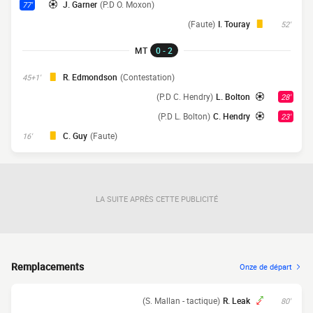
J. Garner
(P.D O. Moxon)
77'
(Faute)
I. Touray
52'
MT
0 - 2
R. Edmondson
(Contestation)
45+1'
(P.D C. Hendry)
L. Bolton
28'
(P.D L. Bolton)
C. Hendry
23'
C. Guy
(Faute)
16'
LA SUITE APRÈS CETTE PUBLICITÉ
Remplacements
Onze de départ
(S. Mallan - tactique)
R. Leak
80'