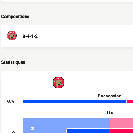
Compositions
3-4-1-2
Statistiques
Possession
60%
Tirs
3
6