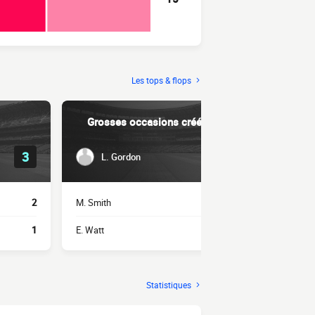
Les tops & flops
Grosses occasions créées
Dri
3
2
L. Gordon
L. Gor
2
M. Smith
1
L. Barry
1
E. Watt
1
T. Knowles
Statistiques