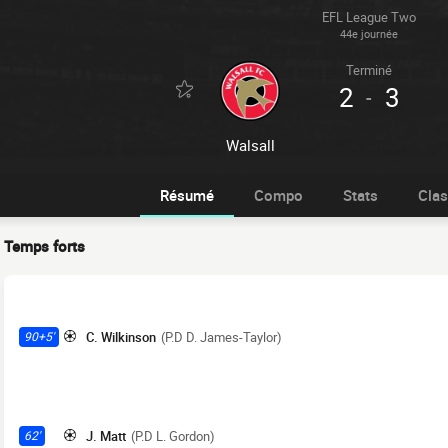
EFL League Two
44e journée
Terminé
2
3
-
Walsall
Résumé
Compo
Stats
Cla
Temps forts
C. Wilkinson
(P.D D. James-Taylor)
90+5'
J. Matt
(P.D L. Gordon)
62'