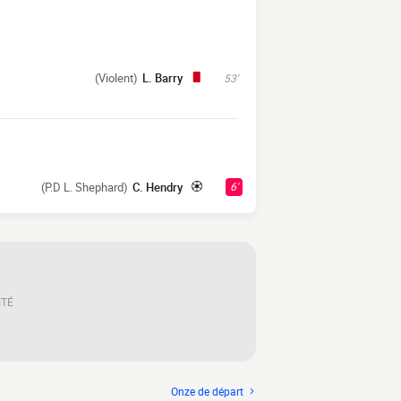
(Violent)
L. Barry
53'
(P.D L. Shephard)
C. Hendry
6'
ITÉ
Onze de départ