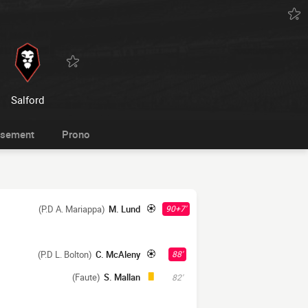
Salford
ssement
Prono
(P.D A. Mariappa)
M. Lund
90+7'
(P.D L. Bolton)
C. McAleny
88'
(Faute)
S. Mallan
82'