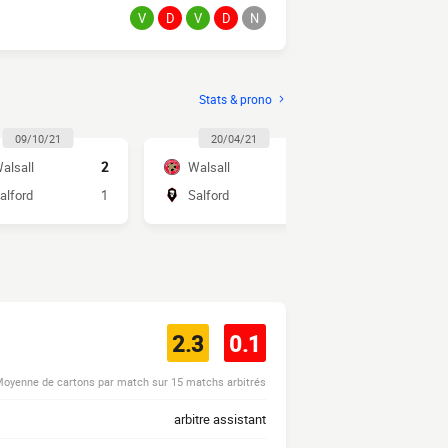
V
D
V
D
N
Stats & prono
09/10/21
20/04/21
26/12/2
alsall
2
Walsall
0
Salford
alford
1
Salford
2
Walsall
2.3
0.1
oyenne de cartons par match sur 15 matchs arbitrés
arbitre assistant