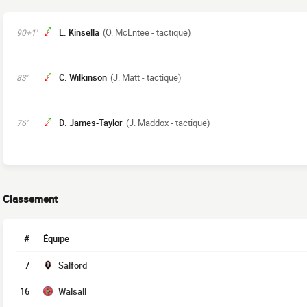
L. Kinsella
(O. McEntee - tactique)
90+1'
C. Wilkinson
(J. Matt - tactique)
83'
D. James-Taylor
(J. Maddox - tactique)
76'
Classement
#
Équipe
7
Salford
16
Walsall