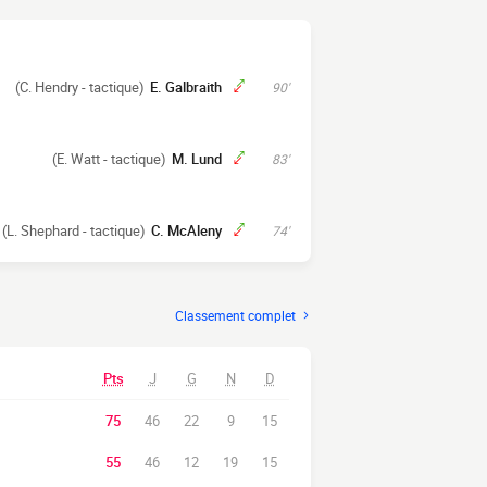
(C. Hendry - tactique)
E. Galbraith
90'
(E. Watt - tactique)
M. Lund
83'
(L. Shephard - tactique)
C. McAleny
74'
Classement complet
Pts
J
G
N
D
75
46
22
9
15
55
46
12
19
15