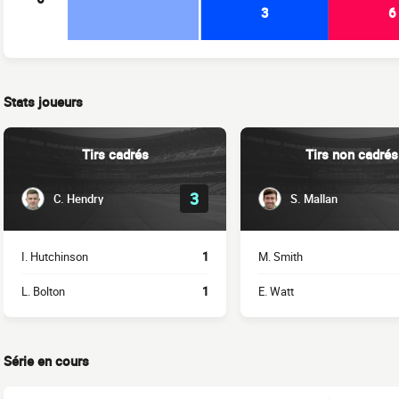
3
6
Stats joueurs
Tirs cadrés
Tirs non cadrés
3
C. Hendry
S. Mallan
I. Hutchinson
1
M. Smith
L. Bolton
1
E. Watt
Série en cours