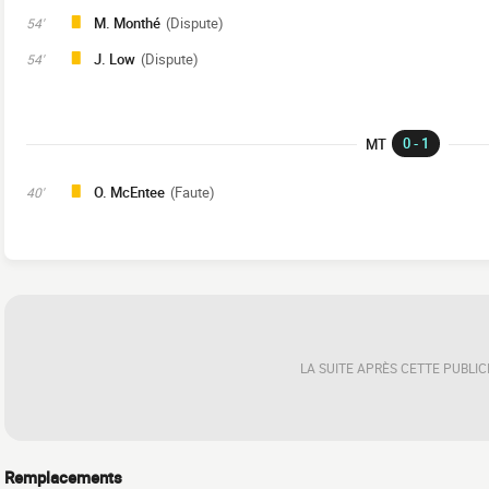
M. Monthé
(Dispute)
54'
J. Low
(Dispute)
54'
0 - 1
MT
O. McEntee
(Faute)
40'
LA SUITE APRÈS CETTE PUBLIC
Remplacements