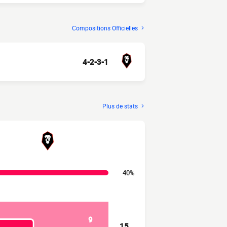
Compositions Officielles
4-2-3-1
Plus de stats
40%
9
15