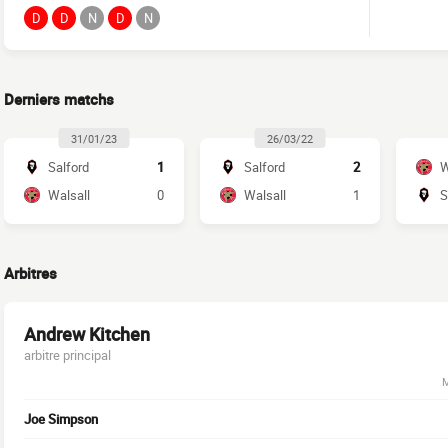
D
D
N
D
N
Derniers matchs
31/01/23
26/03/22
Salford
1
Salford
2
W
Walsall
0
Walsall
1
S
Arbitres
Andrew Kitchen
arbitre principal
M
Joe Simpson