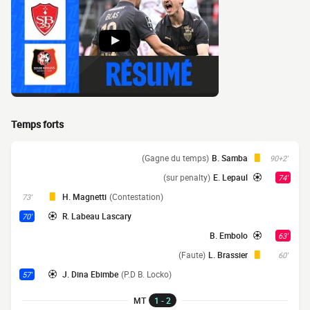
Temps forts
(Gagne du temps)
B. Samba
90+2'
(sur penalty)
E. Lepaul
74'
H. Magnetti
(Contestation)
73'
R. Labeau Lascary
70'
B. Embolo
63'
(Faute)
L. Brassier
60'
J. Dina Ebimbe
(P.D B. Locko)
57'
MT
1 - 2