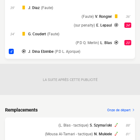
J. Diaz
(Faute)
39'
(Faute)
V. Rongier
36'
(sur penalty)
E. Lepaul
34'
G. Coudert
(Faute)
34'
(P.D Q. Merlin)
L. Blas
20'
J. Dina Ebimbe
(P.D L. Ajorque)
4'
LA SUITE APRÈS CETTE PUBLICITÉ
Remplacements
Onze de départ
(L. Blas - tactique)
S. Szymański
88'
(Mousa Al-Tamari - tactique)
N. Mukiele
81'