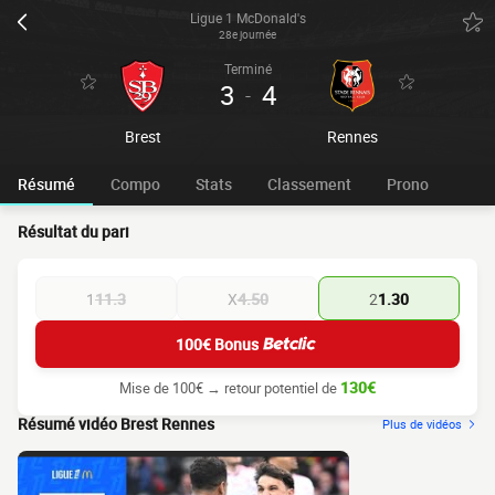
Ligue 1 McDonald's
28e journée
Terminé
3
4
-
Brest
Rennes
Résumé
Compo
Stats
Classement
Prono
Résultat du pari
1
11.3
X
4.50
2
1.30
100€ Bonus
130€
Mise de 100€ → retour potentiel de
Résumé vidéo Brest Rennes
Plus de vidéos