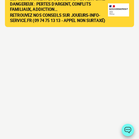
DANGEREUX : PERTES D'ARGENT, CONFLITS
FAMILIAUX, ADDICTION…
RETROUVEZ NOS CONSEILS SUR JOUEURS-INFO-
SERVICE.FR (09 74 75 13 13 - APPEL NON SURTAXÉ)