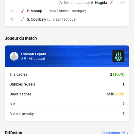
(A. Seidu - tactique)
A. Nagida
81'
P. Mboup
(J. Dina Ebimbe - tactique)
76'
S. Coulibaly
(J. Diaz - tactique)
76'
Joueur du match
Esteban Lepaul
# 9 - Attaquant
Tirs cadrés
2
(100%)
Dribbles réussis
1
Duels gagnés
6/10
(60%)
But
2
But sur penalty
2
Diffusion
Programme TV