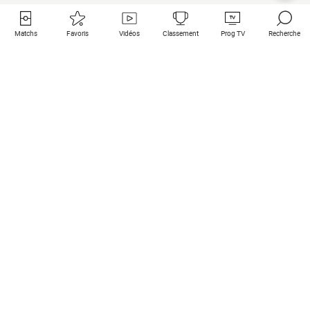
Matchs
Favoris
Vidéos
Classement
Prog TV
Recherche
Liens utiles
Clubs à la une
Tous les matchs
PSG
Matchs en live
Bayern Munich
Derniers résultats
Real Madrid
Matchs à venir
Inter
Match en streaming
Juventus
Contact
Manchester City
Mentions légales
Manchester United
Les amis de Foot Direct
Liverpool
Les guides de Foot Direct