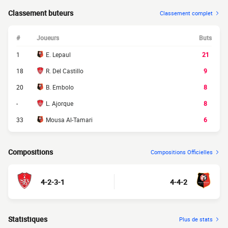
Classement buteurs
Classement complet
#
Joueurs
Buts
1
E. Lepaul
21
18
R. Del Castillo
9
20
B. Embolo
8
-
L. Ajorque
8
33
Mousa Al-Tamari
6
Compositions
Compositions Officielles
4-2-3-1
4-4-2
Statistiques
Plus de stats