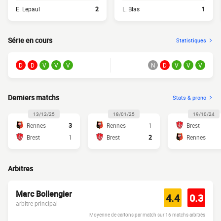
E. Lepaul
2
L. Blas
1
Série en cours
Statistiques
D
D
V
V
V
N
D
V
V
V
Derniers matchs
Stats & prono
13/12/25
18/01/25
19/10/24
Rennes
3
Rennes
1
Brest
Brest
1
Brest
2
Rennes
Arbitres
Marc Bollengier
4.4
0.3
arbitre principal
Moyenne de cartons par match sur 16 matchs arbitrés