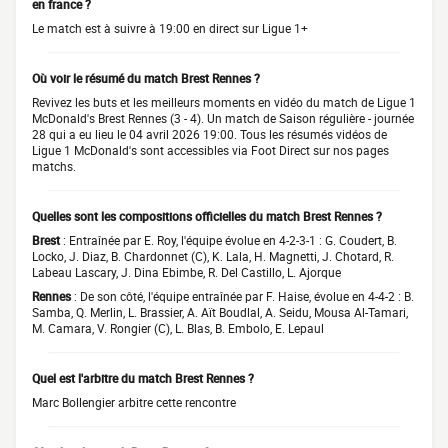
en france ?
Le match est à suivre à 19:00 en direct sur Ligue 1+
Où voir le résumé du match Brest Rennes ?
Revivez les buts et les meilleurs moments en vidéo du match de Ligue 1
McDonald's Brest Rennes (3 - 4). Un match de Saison régulière - journée
28 qui a eu lieu le 04 avril 2026 19:00. Tous les résumés vidéos de
Ligue 1 McDonald's sont accessibles via Foot Direct sur nos pages
matchs.
Quelles sont les compositions officielles du match Brest Rennes ?
Brest
: Entraînée par E. Roy, l'équipe évolue en 4-2-3-1 : G. Coudert, B.
Locko, J. Diaz, B. Chardonnet (C), K. Lala, H. Magnetti, J. Chotard, R.
Labeau Lascary, J. Dina Ebimbe, R. Del Castillo, L. Ajorque
Rennes
: De son côté, l'équipe entraînée par F. Haise, évolue en 4-4-2 : B.
Samba, Q. Merlin, L. Brassier, A. Aït Boudlal, A. Seidu, Mousa Al-Tamari,
M. Camara, V. Rongier (C), L. Blas, B. Embolo, E. Lepaul
Quel est l'arbitre du match Brest Rennes ?
Marc Bollengier arbitre cette rencontre