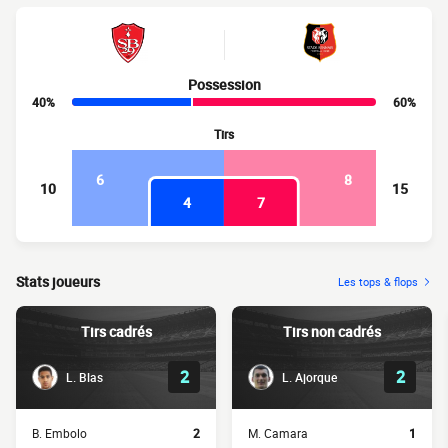
Possession
40%
60%
Tirs
6
8
10
15
4
7
Stats joueurs
Les tops & flops
Tirs cadrés
Tirs non cadrés
2
2
L. Blas
L. Ajorque
B. Embolo
2
M. Camara
1