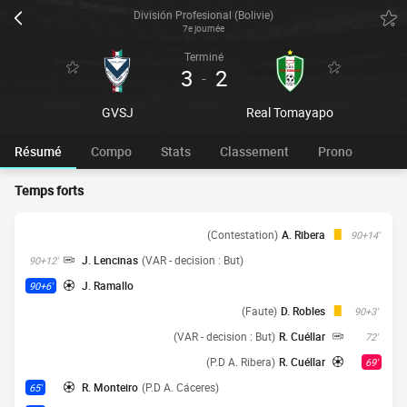
División Profesional (Bolivie)
7e journée
Terminé
3
2
-
GVSJ
Real Tomayapo
Résumé
Compo
Stats
Classement
Prono
Temps forts
(Contestation)
A. Ribera
90+14'
J. Lencinas
(VAR - decision : But)
90+12'
J. Ramallo
90+6'
(Faute)
D. Robles
90+3'
(VAR - decision : But)
R. Cuéllar
72'
(P.D A. Ribera)
R. Cuéllar
69'
R. Monteiro
(P.D A. Cáceres)
65'