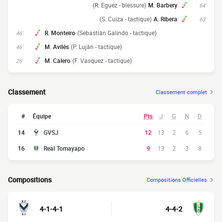
(R. Eguez - blessure)
M. Barbery
64'
(S. Cuiza - tactique)
A. Ribera
63'
R. Monteiro
(Sebastián Galindo - tactique)
46'
M. Avilés
(P. Luján - tactique)
46'
M. Calero
(F. Vasquez - tactique)
26'
Classement
Classement complet
#
Équipe
Pts
J
G
N
D
14
GVSJ
12
13
2
6
5
16
Real Tomayapo
9
13
2
3
8
Compositions
Compositions Officielles
4-1-4-1
4-4-2