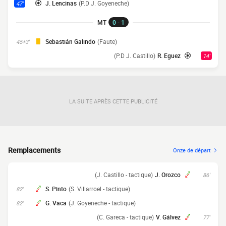
J. Lencinas
(P.D J. Goyeneche)
47'
MT
0 - 1
Sebastián Galindo
(Faute)
45+3'
(P.D J. Castillo)
R. Eguez
14'
LA SUITE APRÈS CETTE PUBLICITÉ
Remplacements
Onze de départ
(J. Castillo - tactique)
J. Orozco
86'
S. Pinto
(S. Villarroel - tactique)
82'
G. Vaca
(J. Goyeneche - tactique)
82'
(C. Gareca - tactique)
V. Gálvez
77'