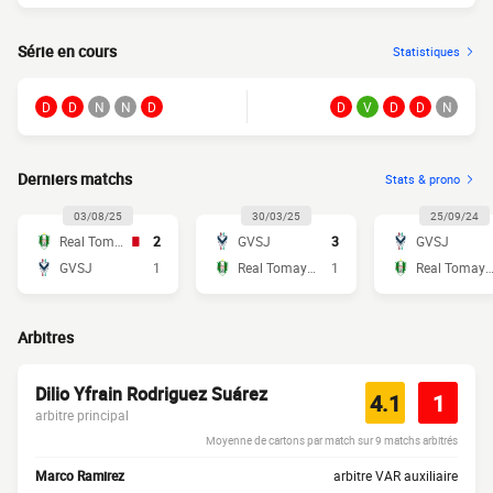
Série en cours
Statistiques
D
D
N
N
D
D
V
D
D
N
Derniers matchs
Stats & prono
03/08/25
30/03/25
25/09/24
Real Tomayapo
2
GVSJ
3
GVSJ
GVSJ
1
Real Tomayapo
1
Real Tomaya
Arbitres
Dilio Yfrain Rodriguez Suárez
4.1
1
arbitre principal
Moyenne de cartons par match sur 9 matchs arbitrés
Marco Ramirez
arbitre VAR auxiliaire