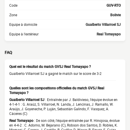
Code
GUV-RTO
Zone
Bolivie
Equipe à domicile
Gualberto Villarroel SJ
Equipe à l'extérieur
Real Tomayapo
FAQ
Quel est le résultat du match GVSJ Real Tomayapo ?
Gualberto Villarroel SJ a gagné le match sur le score de 3-2
Quelles sont les compositions officielles du match GVSJ Real
Tomayapo ?
Gualberto Villarroel SJ
: Entraînée par J. Baldivieso, l'équipe évolue en
4-1-4-1 : G. Araúz, S. Villarroel, N. Landa, J. Lencinas, J. Ramallo, W.
Araújo, J. Goyeneche, P. Luján, Sebastián Galindo, F. Vasquez, A.
Cáceres (C)
Real Tomayapo
: De son côté, l'équipe entraînée par R. Hinojosa, évolue
en 4-4-2 : C. Adorno, M. Bejarano (C), Robson dos Santos, D. Robles, K.
Mamani, C. Gareca, J. Castillo, R. Cuéllar, D. Wayar, R. Eguez, S. Cuiza