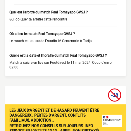
Quel est l'arbitre du match Real Tomayapo GVSJ ?
Guildo Quenta arbitre cette rencontre
Où a lieu le match Real Tomayapo GVSJ ?
Le match est au stade Estadio IV Centenario à Tarija
Quelle est la date et l'horaire du match Real Tomayapo GVSJ ?
Match à suivre en live sur Footdirect le 11 mai 2024, Coup d'envoi
02:00
LES JEUX D'ARGENT ET DE HASARD PEUVENT ÊTRE
DANGEREUX : PERTES D'ARGENT, CONFLITS
FAMILIAUX, ADDICTION…
RETROUVEZ NOS CONSEILS SUR JOUEURS-INFO-
SERVICE.FR (09 74 75 13 13 - APPEL NON SURTAXÉ)