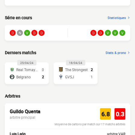
Série en cours
Statistiques
D
N
V
D
D
D
D
V
V
V
Derniers matchs
Stats & prono
25/04/24
18/04/24
Real Tomayapo
0
The Strongest
2
Belgrano
2
GVSJ
1
Arbitres
Guildo Quenta
6.8
0.3
arbitre principal
Moyenne de cartons par match sur 17 matchs arbitrés
Luis León
arbitre VAR