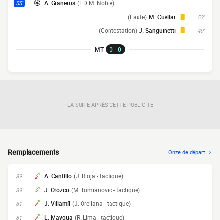
A. Graneros
(P.D M. Noble)
55'
(Faute)
M. Cuéllar
53'
(Contestation)
J. Sanguinetti
49'
MT
0 - 0
LA SUITE APRÈS CETTE PUBLICITÉ
Remplacements
Onze de départ
A. Cantillo
(J. Rioja - tactique)
89'
J. Orozco
(M. Tomianovic - tactique)
89'
J. Villamíl
(J. Orellana - tactique)
81'
L. Maygua
(R. Lima - tactique)
81'