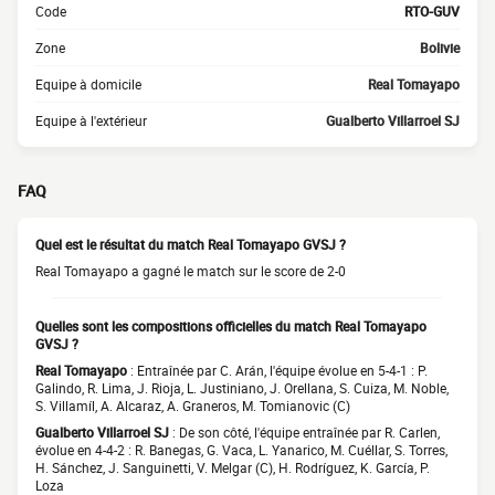
Code
RTO-GUV
Zone
Bolivie
Equipe à domicile
Real Tomayapo
Equipe à l'extérieur
Gualberto Villarroel SJ
FAQ
Quel est le résultat du match Real Tomayapo GVSJ ?
Real Tomayapo a gagné le match sur le score de 2-0
Quelles sont les compositions officielles du match Real Tomayapo
GVSJ ?
Real Tomayapo
: Entraînée par C. Arán, l'équipe évolue en 5-4-1 : P.
Galindo, R. Lima, J. Rioja, L. Justiniano, J. Orellana, S. Cuiza, M. Noble,
S. Villamíl, A. Alcaraz, A. Graneros, M. Tomianovic (C)
Gualberto Villarroel SJ
: De son côté, l'équipe entraînée par R. Carlen,
évolue en 4-4-2 : R. Banegas, G. Vaca, L. Yanarico, M. Cuéllar, S. Torres,
H. Sánchez, J. Sanguinetti, V. Melgar (C), H. Rodríguez, K. García, P.
Loza