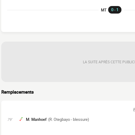
0 - 1
MT
LA SUITE APRÈS CETTE PUBLIC
Remplacements
(
M. Manhoef
(R. Otegbayo - blessure)
79'