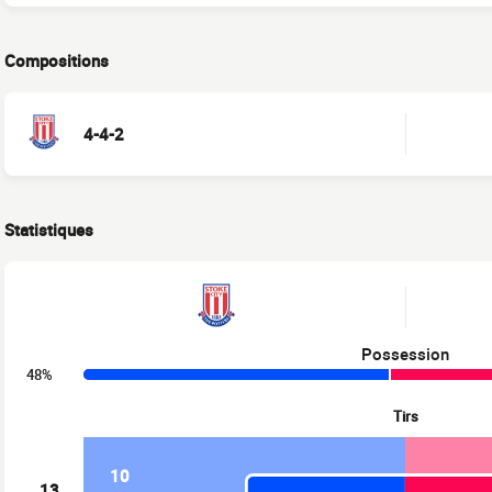
Compositions
4-4-2
Statistiques
Possession
48%
Tirs
10
13