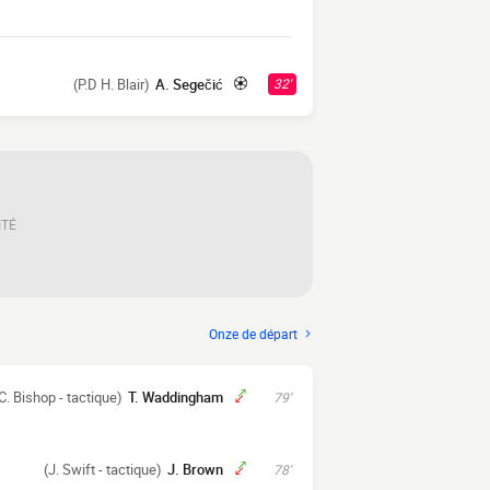
(P.D H. Blair)
A. Segečić
32'
ITÉ
Onze de départ
C. Bishop - tactique)
T. Waddingham
79'
(J. Swift - tactique)
J. Brown
78'