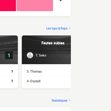
Les tops & flops
Fautes subies
1
5
T. Seko
L. Le 
1
S. Thomas
2
A. Dozzell
1
A. Dozzell
2
C. Ogilvie
Statistiques