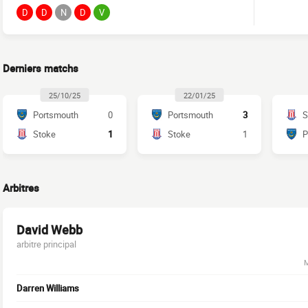
D
D
N
D
V
Derniers matchs
25/10/25
22/01/25
Portsmouth
0
Portsmouth
3
S
Stoke
1
Stoke
1
P
Arbitres
David Webb
arbitre principal
M
Darren Williams