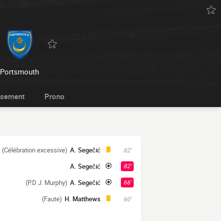
Portsmouth
ssement
Prono
(Célébration excessive)
A. Segečić
82'
A. Segečić
82'
(P.D J. Murphy)
A. Segečić
66'
(Faute)
H. Matthews
60'