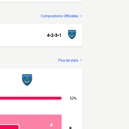
Compositions Officielles
4-2-3-1
Plus de stats
52%
4
8