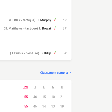
(H. Blair - tactique)
J. Murphy
62'
(H. Matthews - tactique)
I. Bowat
61'
(J. Bursik - blessure)
B. Killip
4'
Classement complet
Pts
J
G
N
D
55
46
15
10
21
55
46
14
13
19