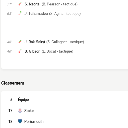
S. Nzonzi
(B. Pearson - tactique)
71'
J. Tchamadeu
(S. Agina - tactique)
63'
J. Rak-Sakyi
(S. Gallagher - tactique)
46'
B. Gibson
(E. Bocat - tactique)
46'
Classement
#
Équipe
17
Stoke
18
Portsmouth