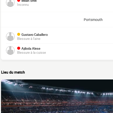
Milan Smit
Inconnu
Portsmouth
Gustavo Caballero
Blessure à l'aine
Ajibola Alese
Blessure à la cuisse
Lieu du match