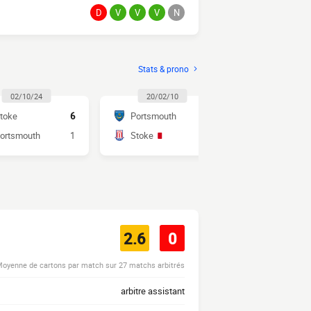
D
V
V
V
N
Stats & prono
02/10/24
20/02/10
22/11/0
toke
6
Portsmouth
1
Stoke
ortsmouth
1
Stoke
2
Portsmout
2.6
0
oyenne de cartons par match sur 27 matchs arbitrés
arbitre assistant