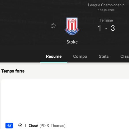
League Championship
45e journée
Terminé
1
3
-
Stoke
Résumé
Compo
Stats
Cla
Temps forts
L. Cissé
(P.D S. Thomas)
48'