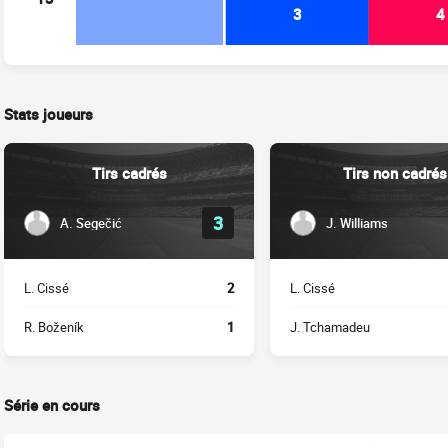
3
4
Stats joueurs
Tirs cadrés
Tirs non cadrés
3
A. Segečić
J. Williams
L. Cissé
2
L. Cissé
R. Boženík
1
J. Tchamadeu
Série en cours