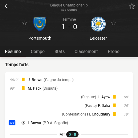
League Championship
43e journée
Terminé
1
0
-
Portsmouth
Leicester
Résumé
Compo
Stats
Classement
Prono
Temps forts
J. Brown
(Gagne du temps)
90+2'
M. Pack
(Dispute)
90'
(Dispute)
J. Ayew
90'
(Faute)
P. Daka
75'
(Contestation)
H. Choudhury
70'
I. Bowat
(P.D A. Segečić)
63'
MT
0 - 0