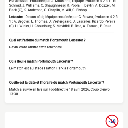
Portsmouth
: Entraînée par J. Mousinho, l'équipe évolue en 4-2-3-1 : N.
Schmid, J. Williams, C. Shaughnessy, R. Poole, T. Devlin, A. Dozzell, M.
Pack (C), K. Anderson, C. Chaplin, M. Alli, C. Bishop
Leicester
: De son côté, l'équipe entraînée par G. Rowett, évolue en 4-2-3-
1 : A. Begović, L. Thomas, J. Vestergaard, J. Lascelles, Ricardo Pereira
(C), H. Winks, H. Choudhury, S. Mavididi, B. Reid, A. Fatawu, P. Daka
Quel est l'arbitre du match Portsmouth Leicester ?
Gavin Ward arbitre cette rencontre
Où a lieu le match Portsmouth Leicester ?
Le match est au stade Fratton Park à Portsmouth
Quelle est la date et l'horaire du match Portsmouth Leicester ?
Match à suivre en live sur Footdirect le 18 avril 2026, Coup d'envoi
13:30