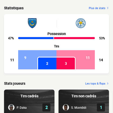
Statistiques
Plus de stats
Possession
47%
53%
Tirs
9
11
11
14
2
3
Stats joueurs
Les tops & flops
Tirs cadrés
Tirs non cadrés
2
1
P. Daka
S. Mavididi