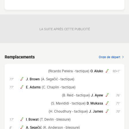
LA SUITE APRÈS CETTE PUBLICITÉ
Remplacements
Onze de départ
(Ricardo Pereira - tactique)
O. Aluko
90+1'
J. Brown
(A. Segečić - tactique)
77'
E. Adams
(C. Chaplin - tactique)
77'
(B. Reid - tactique)
J. Ayew
76'
(S. Mavididi - tactique)
D. Mukasa
71'
(H. Choudhury - tactique)
J. James
70'
I. Bowat
(T. Devlin - blessure)
17'
A. Segečić
(K. Anderson - blessure)
8'