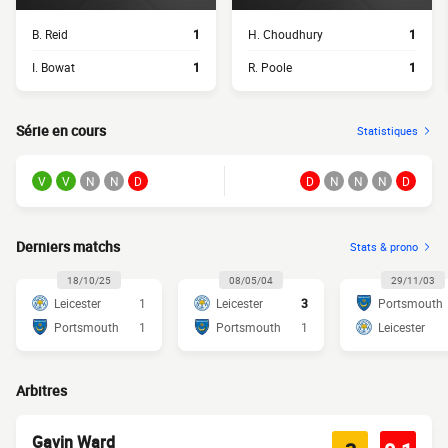
B. Reid
1
H. Choudhury
1
I. Bowat
1
R. Poole
1
Série en cours
Statistiques
V
V
N
N
D
D
N
N
N
D
Derniers matchs
Stats & prono
18/10/25
08/05/04
29/11/03
Leicester
1
Leicester
3
Portsmouth
Portsmouth
1
Portsmouth
1
Leicester
Arbitres
Gavin Ward