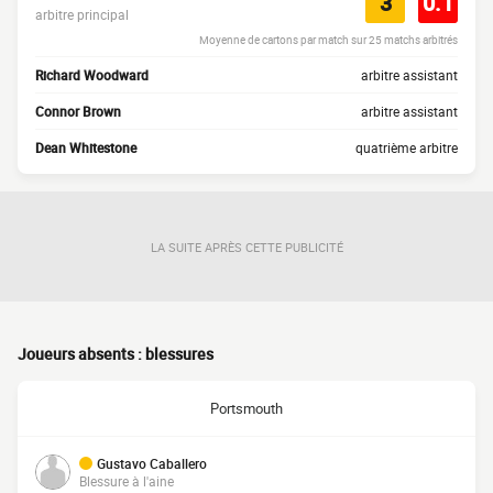
3
0.1
arbitre principal
Moyenne de cartons par match sur 25 matchs arbitrés
Richard Woodward
arbitre assistant
Connor Brown
arbitre assistant
Dean Whitestone
quatrième arbitre
LA SUITE APRÈS CETTE PUBLICITÉ
Joueurs absents : blessures
Portsmouth
Gustavo Caballero
Blessure à l'aine