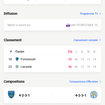
Diffusion
Programme TV
Match à suivre sur
beIN SPORTS MAX 10
Classement
Classement complet
#
Équipe
Pts
J
G
N
D
18
Portsmouth
55
46
14
13
19
23
Leicester
46
46
12
16
18
Compositions
Compositions Officielles
4-2-3-1
4-2-3-1