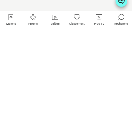
Matchs
Favoris
Vidéos
Classement
Prog TV
Recherche
Liens utiles
Clubs à la une
Tous les matchs
PSG
Matchs en live
Bayern Munich
Derniers résultats
Real Madrid
Matchs à venir
Inter
Match en streaming
Juventus
Contact
Manchester City
Mentions légales
Manchester United
Les amis de Foot Direct
Liverpool
Les guides de Foot Direct