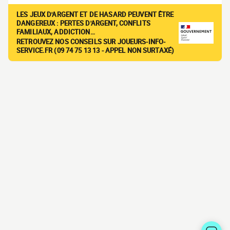
LES JEUX D'ARGENT ET DE HASARD PEUVENT ÊTRE
DANGEREUX : PERTES D'ARGENT, CONFLITS
FAMILIAUX, ADDICTION…
RETROUVEZ NOS CONSEILS SUR JOUEURS-INFO-
SERVICE.FR (09 74 75 13 13 - APPEL NON SURTAXÉ)