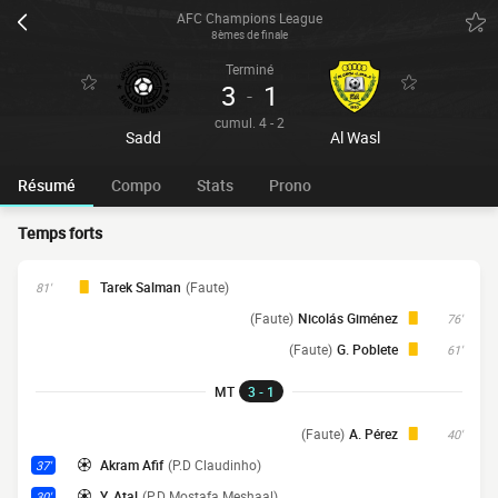
AFC Champions League
8èmes de finale
Terminé
3
1
-
cumul. 4 - 2
Sadd
Al Wasl
Résumé
Compo
Stats
Prono
Temps forts
Tarek Salman
(Faute)
81'
(Faute)
Nicolás Giménez
76'
(Faute)
G. Poblete
61'
MT
3 - 1
(Faute)
A. Pérez
40'
Akram Afif
(P.D Claudinho)
37'
Y. Atal
(P.D Mostafa Meshaal)
30'