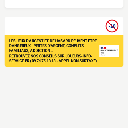
LES JEUX D'ARGENT ET DE HASARD PEUVENT ÊTRE
DANGEREUX : PERTES D'ARGENT, CONFLITS
FAMILIAUX, ADDICTION…
RETROUVEZ NOS CONSEILS SUR JOUEURS-INFO-
SERVICE.FR (09 74 75 13 13 - APPEL NON SURTAXÉ)