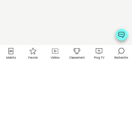
Matchs
Favoris
Vidéos
Classement
Prog TV
Recherche
Liens utiles
Clubs à la une
Tous les matchs
PSG
Matchs en live
Bayern Munich
Derniers résultats
Real Madrid
Matchs à venir
Inter