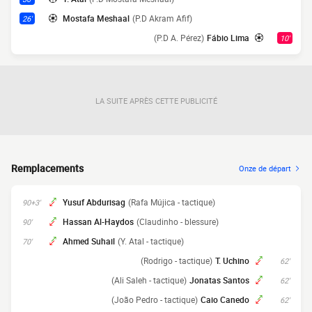
Mostafa Meshaal
(P.D Akram Afif)
26'
(P.D A. Pérez)
Fábio Lima
10'
LA SUITE APRÈS CETTE PUBLICITÉ
Remplacements
Onze de départ
Yusuf Abdurisag
(Rafa Mújica - tactique)
90+3'
Hassan Al-Haydos
(Claudinho - blessure)
90'
Ahmed Suhail
(Y. Atal - tactique)
70'
(Rodrigo - tactique)
T. Uchino
62'
(Ali Saleh - tactique)
Jonatas Santos
62'
(João Pedro - tactique)
Caio Canedo
62'