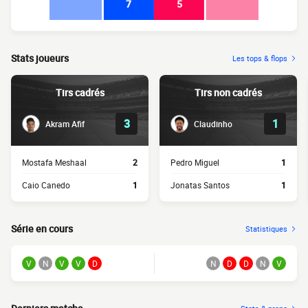
7
5
Stats joueurs
Les tops & flops
Tirs cadrés
Tirs non cadrés
3
1
Akram Afif
Claudinho
Mostafa Meshaal
2
Pedro Miguel
1
Caio Canedo
1
Jonatas Santos
1
Série en cours
Statistiques
V
N
V
V
D
N
D
D
N
V