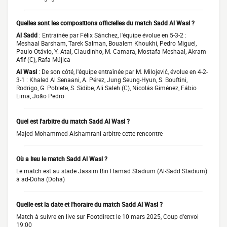
Quelles sont les compositions officielles du match Sadd Al Wasl ?
Al Sadd
: Entraînée par Félix Sánchez, l'équipe évolue en 5-3-2 :
Meshaal Barsham, Tarek Salman, Boualem Khoukhi, Pedro Miguel,
Paulo Otávio, Y. Atal, Claudinho, M. Camara, Mostafa Meshaal, Akram
Afif (C), Rafa Mújica
Al Wasl
: De son côté, l'équipe entraînée par M. Milojević, évolue en 4-2-
3-1 : Khaled Al Senaani, A. Pérez, Jung Seung-Hyun, S. Bouftini,
Rodrigo, G. Poblete, S. Sidibe, Ali Saleh (C), Nicolás Giménez, Fábio
Lima, João Pedro
Quel est l'arbitre du match Sadd Al Wasl ?
Majed Mohammed Alshamrani arbitre cette rencontre
Où a lieu le match Sadd Al Wasl ?
Le match est au stade Jassim Bin Hamad Stadium (Al-Sadd Stadium)
à ad-Dōha (Doha)
Quelle est la date et l'horaire du match Sadd Al Wasl ?
Match à suivre en live sur Footdirect le 10 mars 2025, Coup d'envoi
19:00