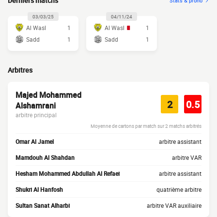
Derniers matchs
Stats & prono
03/03/25
04/11/24
Al Wasl
1
Al Wasl
1
Sadd
1
Sadd
1
Arbitres
Majed Mohammed
2
0.5
Alshamrani
arbitre principal
Moyenne de cartons par match sur 2 matchs arbitrés
Omar Al Jamel
arbitre assistant
Mamdouh Al Shahdan
arbitre VAR
Hesham Mohammed Abdullah Al Refaei
arbitre assistant
Shukri Al Hanfosh
quatrième arbitre
Sultan Sanat Alharbi
arbitre VAR auxiliaire