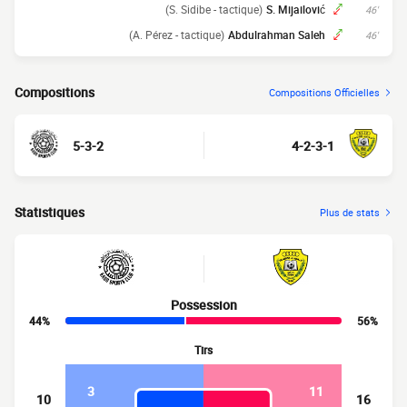
(S. Sidibe - tactique)
S. Mijailović
46'
(A. Pérez - tactique)
Abdulrahman Saleh
46'
Compositions
Compositions Officielles
5-3-2
4-2-3-1
Statistiques
Plus de stats
Possession
44%
56%
Tirs
3
11
10
16