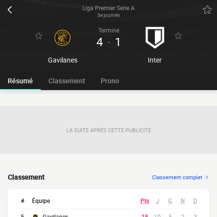
Liga Premier Serie A
5e journée
Terminé
4
1
-
Gavilanes
Inter
Résumé
Classement
Prono
LA SUITE APRÈS CETTE PUBLICITÉ
Classement
Classement complet
#
Équipe
Pts
J
G
N
D
5
Gavilanes
18
10
5
2
3