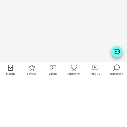
Matchs
Favoris
Vidéos
Classement
Prog TV
Recherche
Liens utiles
Clubs à la une
Tous les matchs
PSG