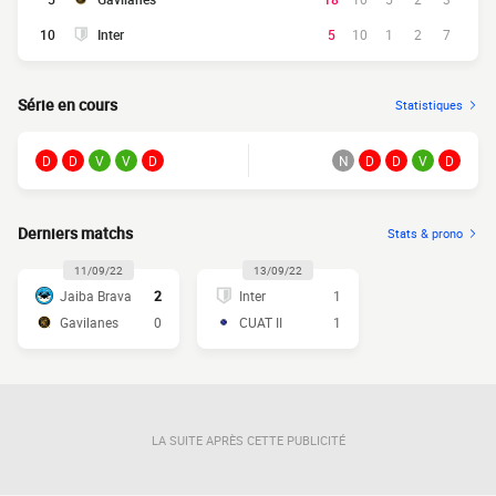
10
Inter
5
10
1
2
7
Série en cours
Statistiques
D
D
V
V
D
N
D
D
V
D
Derniers matchs
Stats & prono
11/09/22
13/09/22
Jaiba Brava
2
Inter
1
Gavilanes
0
CUAT II
1
LA SUITE APRÈS CETTE PUBLICITÉ