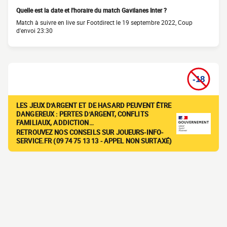
Quelle est la date et l'horaire du match Gavilanes Inter ?
Match à suivre en live sur Footdirect le 19 septembre 2022, Coup
d'envoi 23:30
LES JEUX D'ARGENT ET DE HASARD PEUVENT ÊTRE
DANGEREUX : PERTES D'ARGENT, CONFLITS
FAMILIAUX, ADDICTION…
RETROUVEZ NOS CONSEILS SUR JOUEURS-INFO-
SERVICE.FR (09 74 75 13 13 - APPEL NON SURTAXÉ)