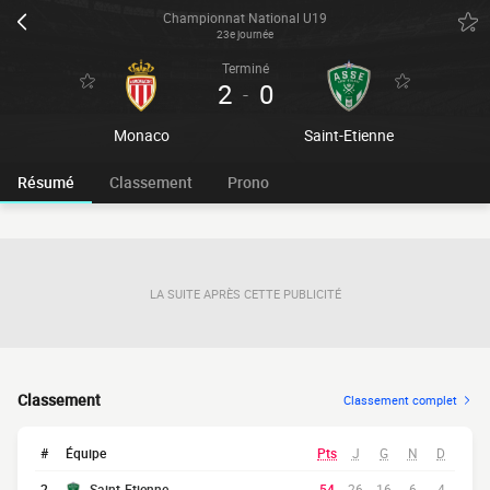
Championnat National U19
23e journée
Terminé
2
0
-
Monaco
Saint-Etienne
Résumé
Classement
Prono
LA SUITE APRÈS CETTE PUBLICITÉ
Classement
Classement complet
#
Équipe
Pts
J
G
N
D
2
Saint-Etienne
54
26
16
6
4