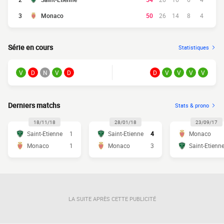
3
Monaco
50
26
14
8
4
Série en cours
Statistiques
V
D
N
V
D
D
V
V
V
V
Derniers matchs
Stats & prono
18/11/18
28/01/18
23/09/17
Saint-Etienne
1
Saint-Etienne
4
Monaco
Monaco
1
Monaco
3
Saint-Etienn
LA SUITE APRÈS CETTE PUBLICITÉ