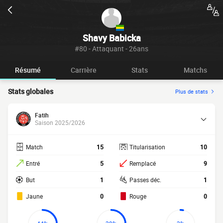
Shavy Babicka
#80 - Attaquant - 26ans
Résumé
Carrière
Stats
Matchs
Stats globales
Plus de stats
Fatih
Saison 2025/2026
Match
15
Titularisation
10
Entré
5
Remplacé
9
But
1
Passes déc.
1
Jaune
0
Rouge
0