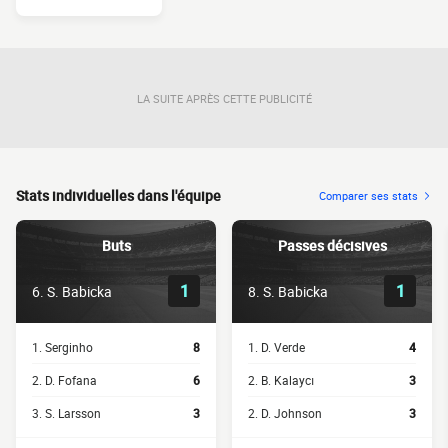
LA SUITE APRÈS CETTE PUBLICITÉ
Stats individuelles dans l'équipe
Comparer ses stats
Buts
Passes décisives
1
1
6. S. Babicka
8. S. Babicka
1. Serginho
8
1. D. Verde
4
2. D. Fofana
6
2. B. Kalaycı
3
3. S. Larsson
3
2. D. Johnson
3