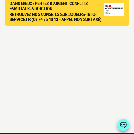
DANGEREUX : PERTES D'ARGENT, CONFLITS
FAMILIAUX, ADDICTION…
RETROUVEZ NOS CONSEILS SUR JOUEURS-INFO-
SERVICE.FR (09 74 75 13 13 - APPEL NON SURTAXÉ)