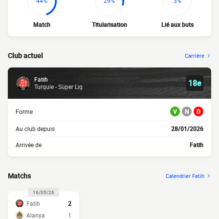
44%
29%
3%
Match
Titularisation
Lié aux buts
Club actuel
Carrière
Fatih
18e
Turquie - Süper Lig
Forme
V
N
D
Au club depuis
28/01/2026
Arrivée de
Fatih
Matchs
Calendrier Fatih
16/05/26
Fatih
2
Alanya
1