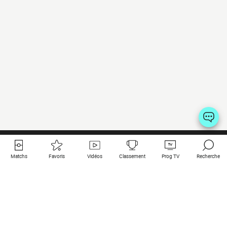
Matchs
Favoris
Vidéos
Classement
Prog TV
Recherche
Liens utiles
Clubs à la une
Tous les matchs
PSG
Matchs en live
Bayern Munich
Derniers résultats
Real Madrid
Matchs à venir
Inter