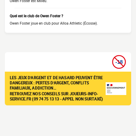
Owen Foster est Milieu.
Quel est le club de Owen Foster ?
Owen Foster joue en club pour Alloa Athletic (Écosse).
LES JEUX D'ARGENT ET DE HASARD PEUVENT ÊTRE
DANGEREUX : PERTES D'ARGENT, CONFLITS
FAMILIAUX, ADDICTION…
RETROUVEZ NOS CONSEILS SUR JOUEURS-INFO-
SERVICE.FR (09 74 75 13 13 - APPEL NON SURTAXÉ)