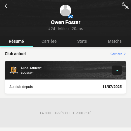
Owen Foster
#24 - Milieu - 20ans
Résumé
Carrière
Stats
Matchs
Club actuel
Carrière
Alloa Athletic
-
Écosse -
Au club depuis
11/07/2025
LA SUITE APRÈS CETTE PUBLICITÉ