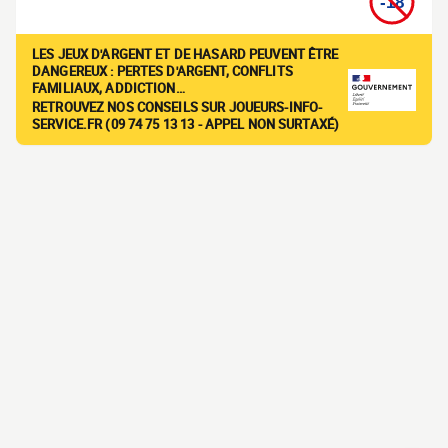
LES JEUX D'ARGENT ET DE HASARD PEUVENT ÊTRE
DANGEREUX : PERTES D'ARGENT, CONFLITS
FAMILIAUX, ADDICTION…
RETROUVEZ NOS CONSEILS SUR JOUEURS-INFO-
SERVICE.FR (09 74 75 13 13 - APPEL NON SURTAXÉ)