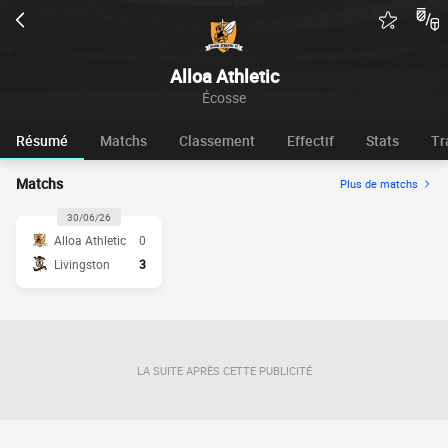
Alloa Athletic
Écosse
Résumé
Matchs
Classement
Effectif
Stats
Tr
Matchs
Plus de matchs
30/06/26
Alloa Athletic
0
Livingston
3
LA SUITE APRÈS CETTE PUBLICITÉ