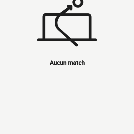
Aucun match