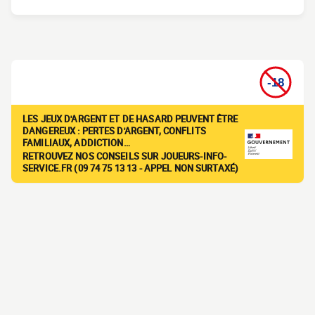
LES JEUX D'ARGENT ET DE HASARD PEUVENT ÊTRE
DANGEREUX : PERTES D'ARGENT, CONFLITS
FAMILIAUX, ADDICTION…
RETROUVEZ NOS CONSEILS SUR JOUEURS-INFO-
SERVICE.FR (09 74 75 13 13 - APPEL NON SURTAXÉ)