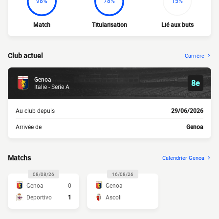
98%
78%
15%
Match
Titularisation
Lié aux buts
Club actuel
Carrière
Genoa
8e
Italie - Serie A
Au club depuis
29/06/2026
Arrivée de
Genoa
Matchs
Calendrier Genoa
08/08/26
16/08/26
Genoa
0
Genoa
Deportivo
1
Ascoli