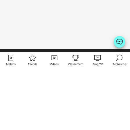
Matchs
Favoris
Vidéos
Classement
Prog TV
Recherche
Liens utiles
Clubs à la une
Tous les matchs
PSG
Matchs en live
Bayern Munich
Derniers résultats
Real Madrid
Matchs à venir
Inter
Match en streaming
Juventus
Contact
Manchester City
Mentions légales
Manchester United
Les amis de Foot Direct
Liverpool