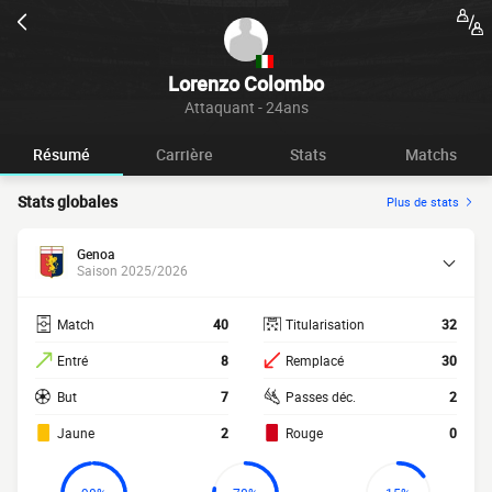
Lorenzo Colombo
Attaquant - 24ans
Résumé
Carrière
Stats
Matchs
Stats globales
Plus de stats
Genoa
Saison 2025/2026
Match
40
Titularisation
32
Entré
8
Remplacé
30
But
7
Passes déc.
2
Jaune
2
Rouge
0