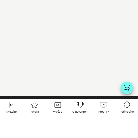
Matchs
Favoris
Vidéos
Classement
Prog TV
Recherche
Liens utiles
Clubs à la une
Tous les matchs
PSG