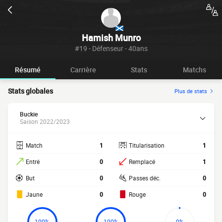
Hamish Munro
#19 - Défenseur - 40ans
Résumé
Carrière
Stats
Matchs
Stats globales
Plus de stats
Buckie
Saison 2022/2023
Match
1
Titularisation
1
Entré
0
Remplacé
1
But
0
Passes déc.
0
Jaune
0
Rouge
0
100%
100%
0%