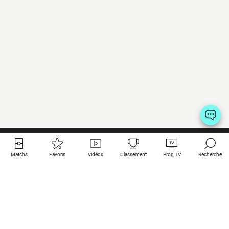
Matchs
Favoris
Vidéos
Classement
Prog TV
Recherche
Liens utiles
Clubs à la une
Tous les matchs
PSG
Matchs en live
Bayern Munich
Derniers résultats
Real Madrid
Matchs à venir
Inter