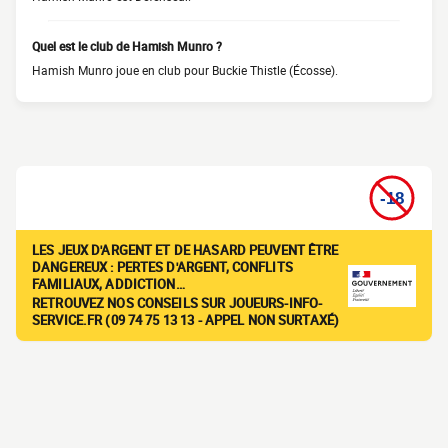
Quel est le club de Hamish Munro ?
Hamish Munro joue en club pour Buckie Thistle (Écosse).
LES JEUX D'ARGENT ET DE HASARD PEUVENT ÊTRE
DANGEREUX : PERTES D'ARGENT, CONFLITS
FAMILIAUX, ADDICTION…
RETROUVEZ NOS CONSEILS SUR JOUEURS-INFO-
SERVICE.FR (09 74 75 13 13 - APPEL NON SURTAXÉ)