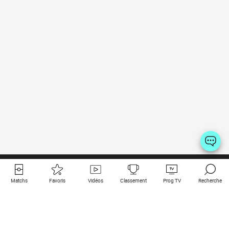
Matchs
Favoris
Vidéos
Classement
Prog TV
Recherche
Liens utiles
Clubs à la une
Tous les matchs
PSG
Matchs en live
Bayern Munich