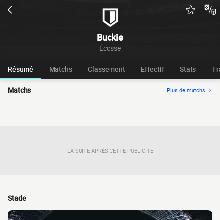
Buckie
Écosse
Résumé
Matchs
Classement
Effectif
Stats
Tr
Matchs
Plus de matchs
LA SUITE APRÈS CETTE PUBLICITÉ
Stade