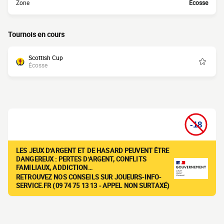
Zone
Écosse
Tournois en cours
Scottish Cup
Écosse
LES JEUX D'ARGENT ET DE HASARD PEUVENT ÊTRE
DANGEREUX : PERTES D'ARGENT, CONFLITS
FAMILIAUX, ADDICTION…
RETROUVEZ NOS CONSEILS SUR JOUEURS-INFO-
SERVICE.FR (09 74 75 13 13 - APPEL NON SURTAXÉ)