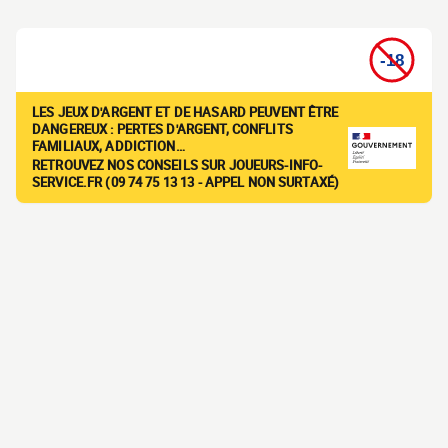
LES JEUX D'ARGENT ET DE HASARD PEUVENT ÊTRE
DANGEREUX : PERTES D'ARGENT, CONFLITS
FAMILIAUX, ADDICTION…
RETROUVEZ NOS CONSEILS SUR JOUEURS-INFO-
SERVICE.FR (09 74 75 13 13 - APPEL NON SURTAXÉ)