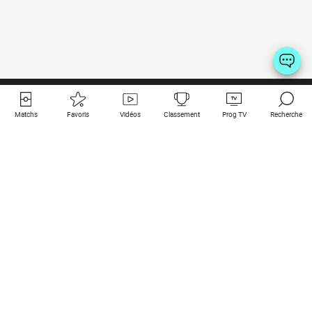
Matchs
Favoris
Vidéos
Classement
Prog TV
Recherche
Liens utiles
Clubs à la une
Tous les matchs
PSG
Matchs en live
Bayern Munich
Derniers résultats
Real Madrid
Matchs à venir
Inter
Match en streaming
Juventus
Contact
Manchester City
Mentions légales
Manchester United
Les amis de Foot Direct
Liverpool
Les guides de Foot Direct