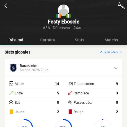
Festy Ebosele
#36 - Défenseur - 24ans
Résumé
Carrière
Stats
Matchs
Stats globales
Plus de stats
Basaksehir
Saison 2025/2026
Match
14
Titularisation
9
Entré
5
Remplacé
3
But
0
Passes déc.
0
Jaune
2
Rouge
2