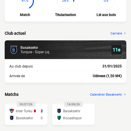
41%
26%
0%
Match
Titularisation
Lié aux buts
Club actuel
Carrière
Basaksehir
11e
Turquie - Süper Lig
Au club depuis
31/01/2025
Arrivée de
Udinese (1,50 M€)
Matchs
Calendrier Basaksehir
30/07/26
16/08/26
Inter Turku
2
Basaksehir
Basaksehir
0
Kocaelispor