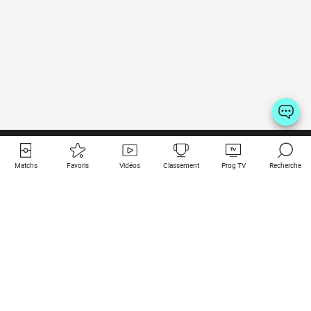
Matchs
Favoris
Vidéos
Classement
Prog TV
Recherche
Liens utiles
Clubs à la une
Tous les matchs
PSG
Matchs en live
Bayern Munich
Derniers résultats
Real Madrid
Matchs à venir
Inter
Match en streaming
Juventus
Contact
Manchester City
Mentions légales
Manchester United
Les amis de Foot Direct
Liverpool