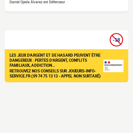
Daniel Ojeda Álvarez est Défenseur.
LES JEUX D'ARGENT ET DE HASARD PEUVENT ÊTRE
DANGEREUX : PERTES D'ARGENT, CONFLITS
FAMILIAUX, ADDICTION…
RETROUVEZ NOS CONSEILS SUR JOUEURS-INFO-
SERVICE.FR (09 74 75 13 13 - APPEL NON SURTAXÉ)