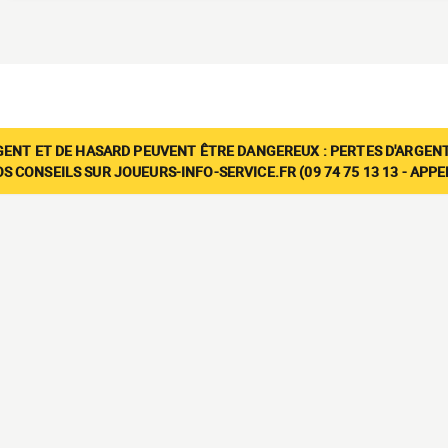
GENT ET DE HASARD PEUVENT ÊTRE DANGEREUX : PERTES D'ARGENT
 CONSEILS SUR JOUEURS-INFO-SERVICE.FR (09 74 75 13 13 - APP