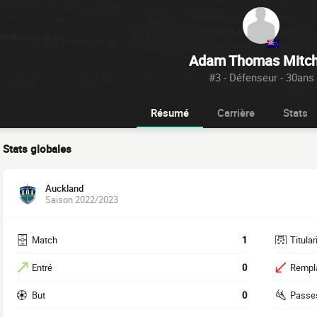
Adam Thomas Mitch
#3 - Défenseur - 30ans
Résumé
Carrière
Stats
Stats globales
Auckland
Saison 2022/2023
Match
1
Titular
Entré
0
Rempl
But
0
Passe