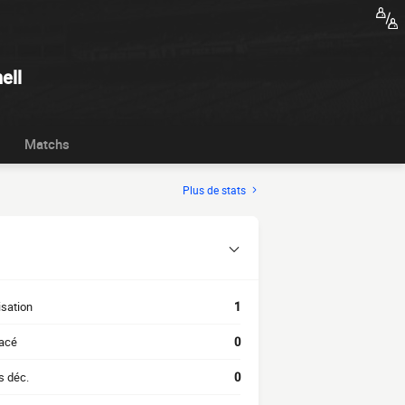
ell
Matchs
Plus de stats
isation
1
acé
0
s déc.
0