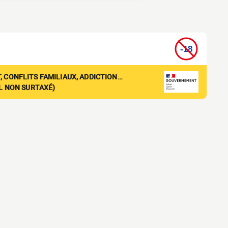
, CONFLITS FAMILIAUX, ADDICTION…
EL NON SURTAXÉ)