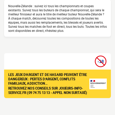
Nouvelle-Zélande : suivez ici tous les championnats et coupes
existants. Suivez tous les buteurs de chaque championnat, qui sera le
meilleur finisseur et aura le titre de meilleur buteur Nouvelle-Zélande ?
À chaque match, découvrez toutes les compositions de toutes les
équipes, mais aussi les remplacements, les blessés et joueurs avertis.
Suivez tous les matches de foot en direct, tous les buts. Toutes les infos
sont disponibles en direct, n'hésitez plus.
LES JEUX D'ARGENT ET DE HASARD PEUVENT ÊTRE
DANGEREUX : PERTES D'ARGENT, CONFLITS
FAMILIAUX, ADDICTION…
RETROUVEZ NOS CONSEILS SUR JOUEURS-INFO-
SERVICE.FR (09 74 75 13 13 - APPEL NON SURTAXÉ)