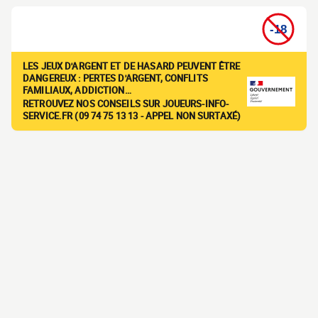
LES JEUX D'ARGENT ET DE HASARD PEUVENT ÊTRE
DANGEREUX : PERTES D'ARGENT, CONFLITS
FAMILIAUX, ADDICTION…
RETROUVEZ NOS CONSEILS SUR JOUEURS-INFO-
SERVICE.FR (09 74 75 13 13 - APPEL NON SURTAXÉ)