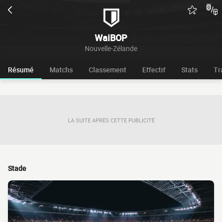
WaiBOP
Nouvelle-Zélande
Résumé
Matchs
Classement
Effectif
Stats
Tr
LA SUITE APRÈS CETTE PUBLICITÉ
Stade