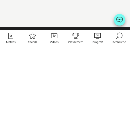
Matchs
Favoris
Vidéos
Classement
Prog TV
Recherche
Liens utiles
Clubs à la une
Tous les matchs
PSG
Matchs en live
Bayern Munich
Derniers résultats
Real Madrid
Matchs à venir
Inter
Match en streaming
Juventus
Contact
Manchester City
Mentions légales
Manchester United
Les amis de Foot Direct
Liverpool
Les guides de Foot Direct