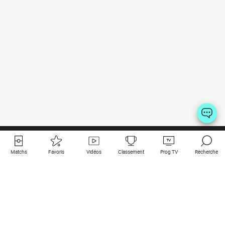
Matchs
Favoris
Vidéos
Classement
Prog TV
Recherche
Liens utiles
Clubs à la une
Tous les matchs
PSG
Matchs en live
Bayern Munich
Derniers résultats
Real Madrid
Matchs à venir
Inter