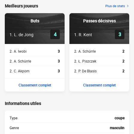
Meilleurs joueurs
Plus de stats
Buts
Passes décisives
4
3
1.
L. de Jong
1.
R. Kent
2.
A. Iwobi
3
2.
A. Schürrle
2
2.
A. Schürrle
3
2.
Ł. Piszczek
2
2.
C. Akpom
3
2.
P. De Blasis
2
Classement complet
Classement complet
Informations utiles
Type
coupe
Genre
masculin