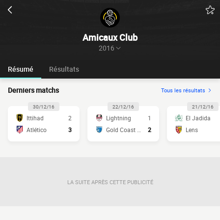
Amicaux Club
2016
Résumé
Résultats
Derniers matchs
Tous les résultats
30/12/16
22/12/16
21/12/16
Ittihad
2
Lightning
1
El Jadida
Atlético
3
Gold Coast Cit
2
Lens
LA SUITE APRÈS CETTE PUBLICITÉ