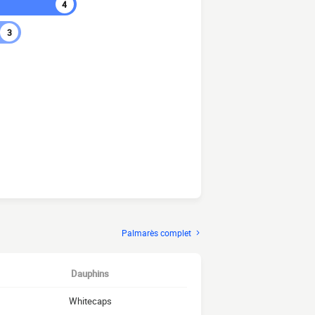
4
3
Palmarès complet
Dauphins
Whitecaps