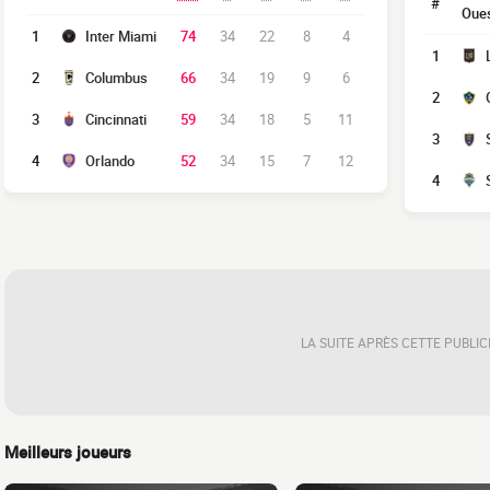
#
Oue
1
Inter Miami
74
34
22
8
4
1
2
Columbus
66
34
19
9
6
2
3
Cincinnati
59
34
18
5
11
3
4
Orlando
52
34
15
7
12
4
LA SUITE APRÈS CETTE PUBLIC
Meilleurs joueurs