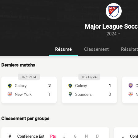
Major League Socc
2024
Résumé
Classement
Résulta
Derniers matchs
07/12/24
01/12/24
Galaxy
2
Galaxy
1
O
New York
1
Sounders
0
N
Classement par groupe
#
Conférence Est
Pts
J
G
N
D
Con