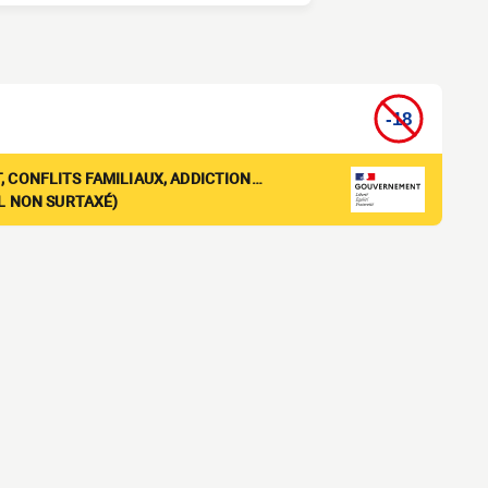
, CONFLITS FAMILIAUX, ADDICTION…
EL NON SURTAXÉ)