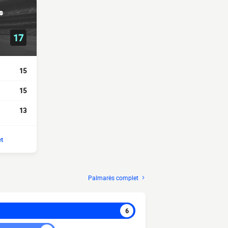
s
17
15
15
13
t
Palmarès complet
6