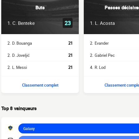
Buts
Passes décisive
23
1.
C. Benteke
1.
L. Acosta
2.
D. Bouanga
21
2.
Evander
2.
D. Joveljić
21
2.
Gabriel Pec
2.
L. Messi
21
4.
R. Lod
Classement complet
Classement comple
Top 8 vainqueurs
Galaxy