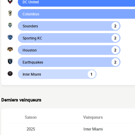
DC United
Columbus
Sounders
2
Sporting KC
2
Houston
2
Earthquakes
2
Inter Miami
1
Derniers vainqueurs
Saison
Vainqueurs
2025
Inter Miami