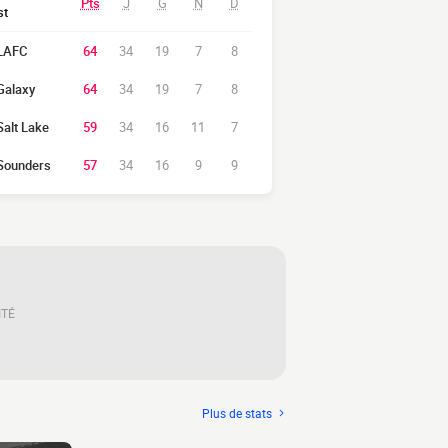
Pts
J
G
N
D
st
LAFC
64
34
19
7
8
Galaxy
64
34
19
7
8
Salt Lake
59
34
16
11
7
Sounders
57
34
16
9
9
ITÉ
Plus de stats