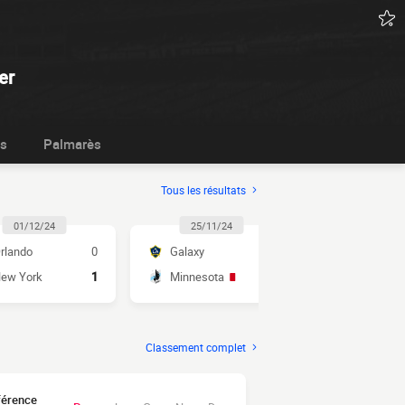
er
ts
Palmarès
Tous les résultats
01/12/24
25/11/24
24/11/2
rlando
0
Galaxy
6
Orlando
ew York
1
Minnesota
2
Atlanta Uni
Classement complet
férence