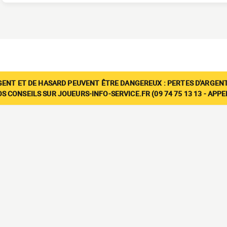
GENT ET DE HASARD PEUVENT ÊTRE DANGEREUX : PERTES D'ARGENT
 CONSEILS SUR JOUEURS-INFO-SERVICE.FR (09 74 75 13 13 - APP